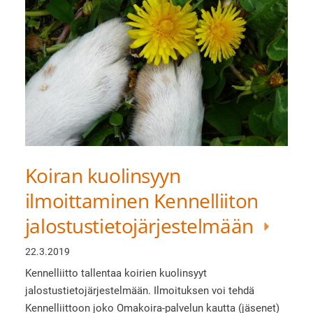
Koiran kuolinsyyn
ilmoittaminen Kennelliiton
jalostustietojärjestelmään
22.3.2019
Kennelliitto tallentaa koirien kuolinsyyt
jalostustietojärjestelmään. Ilmoituksen voi tehdä
Kennelliittoon joko Omakoira-palvelun kautta (jäsenet)