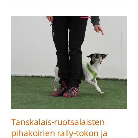
Tanskalais-ruotsalaisten
pihakoirien rally-tokon ja