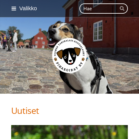
Siirry
Haku
Valikko
Hae
sivun
sisältöön
Suomen Tanskalais-ruot
Uutiset