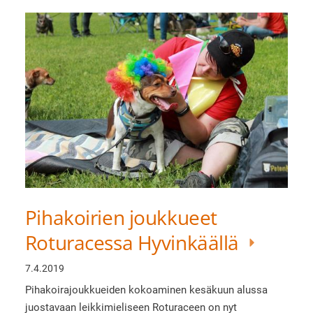
Pihakoirien joukkueet
Roturacessa Hyvinkäällä
7.4.2019
Pihakoirajoukkueiden kokoaminen kesäkuun alussa
juostavaan leikkimieliseen Roturaceen on nyt