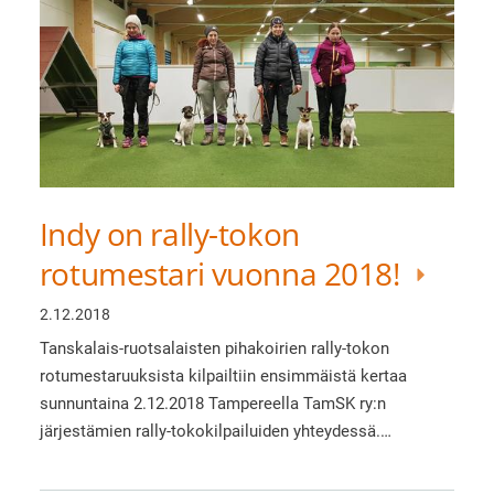
Indy on rally-tokon
rotumestari vuonna 2018!
2.12.2018
Tanskalais-ruotsalaisten pihakoirien rally-tokon
rotumestaruuksista kilpailtiin ensimmäistä kertaa
sunnuntaina 2.12.2018 Tampereella TamSK ry:n
järjestämien rally-tokokilpailuiden yhteydessä.…