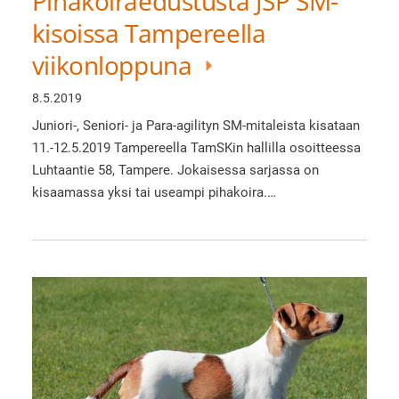
Pihakoiraedustusta JSP SM-
kisoissa Tampereella
viikonloppuna
8.5.2019
Juniori-, Seniori- ja Para-agilityn SM-mitaleista kisataan
11.-12.5.2019 Tampereella TamSKin hallilla osoitteessa
Luhtaantie 58, Tampere. Jokaisessa sarjassa on
kisaamassa yksi tai useampi pihakoira.…