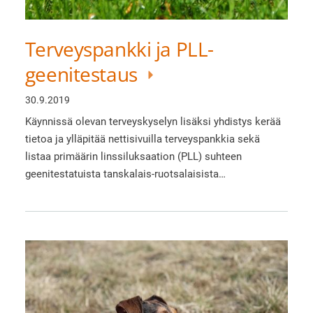
Terveyspankki ja PLL-
geenitestaus
30.9.2019
Käynnissä olevan terveyskyselyn lisäksi yhdistys kerää
tietoa ja ylläpitää nettisivuilla terveyspankkia sekä
listaa primäärin linssiluksaation (PLL) suhteen
geenitestatuista tanskalais-ruotsalaisista…