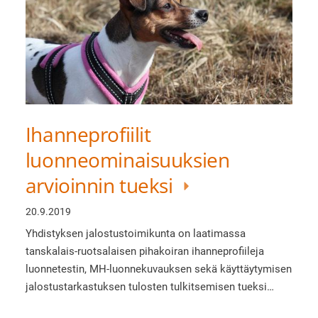
Ihanneprofiilit
luonneominaisuuksien
arvioinnin tueksi
20.9.2019
Yhdistyksen jalostustoimikunta on laatimassa
tanskalais-ruotsalaisen pihakoiran ihanneprofiileja
luonnetestin, MH-luonnekuvauksen sekä käyttäytymisen
jalostustarkastuksen tulosten tulkitsemisen tueksi…