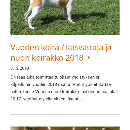
Vuoden koira / kasvattaja ja
nuori koirakko 2018
3.12.2018
On taas aika toimittaa tulokset yhdistyksen eri
kilpailuihin vuoden 2018 osalta. Voit myös ehdottaa
hallitukselle Vuoden nuori koirakko -palkinnon saajaksi
10-17 -vuotiasta yhdistyksen jäsentä.…