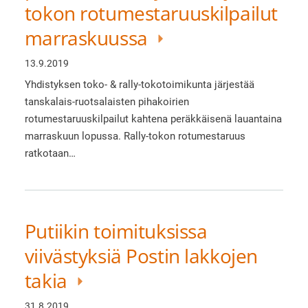
tokon rotumestaruuskilpailut
marraskuussa
13.9.2019
Yhdistyksen toko- & rally-tokotoimikunta järjestää
tanskalais-ruotsalaisten pihakoirien
rotumestaruuskilpailut kahtena peräkkäisenä lauantaina
marraskuun lopussa. Rally-tokon rotumestaruus
ratkotaan…
Putiikin toimituksissa
viivästyksiä Postin lakkojen
takia
31.8.2019