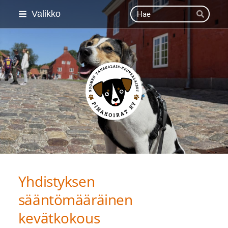
Siirry
Haku
Valikko
Hae
sivun
sisältöön
Suomen Tanskalais-ruot
Yhdistyksen
sääntömääräinen
kevätkokous