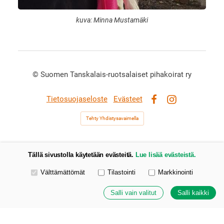
kuva: Minna Mustamäki
©
Suomen Tanskalais-ruotsalaiset pihakoirat ry
Tietosuojaseloste
Evästeet
Facebook
Instagram
Tehty Yhdistysavaimella
Tällä sivustolla käytetään evästeitä.
Lue lisää evästeistä.
Valitse käytettävät evästeet
Välttämättömät
Tilastointi
Markkinointi
Salli vain valitut
Salli kaikki