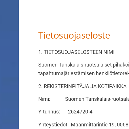
Tietosuojaseloste
Haku
e
1. TIETOSUOJASELOSTEEN NIMI
Suomen Tanskalais-ruotsalaiset pihakoir
Suomen Tanskalais-ruotsalaiset pihakoira
tapahtumajärjestämisen henkilötietoreki
2. REKISTERINPITÄJÄ JA KOTIPAIKKA
Nimi: Suomen Tanskalais-ruotsalaise
Y-tunnus: 2624720-4
Yhteystiedot: Maanmittarintie 19, 006