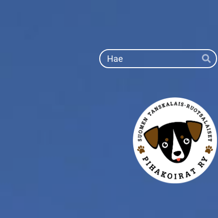
Siirry
sivun
sisältöön
Ha