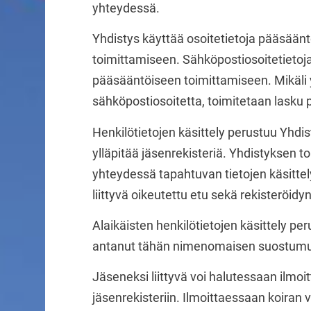
yhteydessä.
Yhdistys käyttää osoitetietoja pääsäänt
toimittamiseen. Sähköpostiosoitetietoj
pääsääntöiseen toimittamiseen. Mikäli y
sähköpostiosoitetta, toimitetaan lasku 
Henkilötietojen käsittely perustuu Yhdi
ylläpitää jäsenrekisteriä. Yhdistyksen t
yhteydessä tapahtuvan tietojen käsittel
liittyvä oikeutettu etu sekä rekisteröid
Alaikäisten henkilötietojen käsittely p
antanut tähän nimenomaisen suostumuk
Jäseneksi liittyvä voi halutessaan ilmoi
jäsenrekisteriin. Ilmoittaessaan koiran 