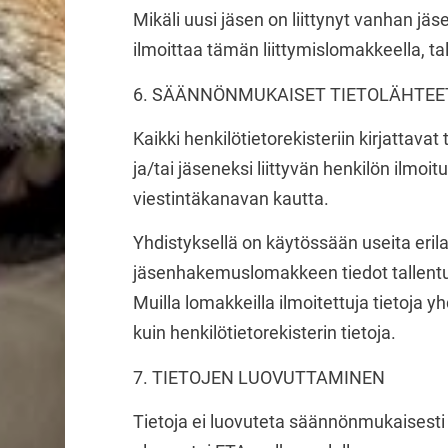
Mikäli uusi jäsen on liittynyt vanhan j
ilmoittaa tämän liittymislomakkeella, tal
6. SÄÄNNÖNMUKAISET TIETOLÄHTEE
Kaikki henkilötietorekisteriin kirjattava
ja/tai jäseneksi liittyvän henkilön ilm
viestintäkanavan kautta.
Yhdistyksellä on käytössään useita erila
jäsenhakemuslomakkeen tiedot tallentuva
Muilla lomakkeilla ilmoitettuja tietoja y
kuin henkilötietorekisterin tietoja.
7. TIETOJEN LUOVUTTAMINEN
Tietoja ei luovuteta säännönmukaisesti