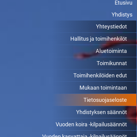
Etusivu
Yhdistys
Yhteystiedot
Hallitus ja toimihenkilöt
Aluetoiminta
Toimikunnat
Toimihenkilöiden edut
Mukaan toimintaan
Tietosuojaseloste
Yhdistyksen säännöt
Vuoden koira -kilpailusäännöt
Vuoden kasvattaja -kilpailusäännöt