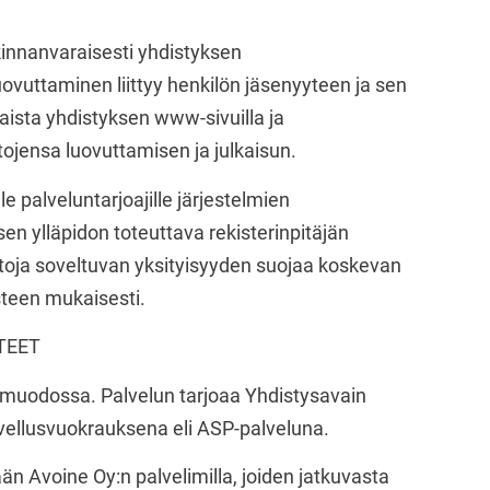
kinnanvaraisesti yhdistyksen
uovuttaminen liittyy henkilön jäsenyyteen ja sen
kaista yhdistyksen www-sivuilla ja
etojensa luovuttamisen ja julkaisun.
e palveluntarjoajille järjestelmien
sen ylläpidon toteuttava rekisterinpitäjän
etoja soveltuvan yksityisyyden suojaa koskevan
teen mukaisesti.
TTEET
ä muodossa. Palvelun tarjoaa Yhdistysavain
ovellusvuokrauksena eli ASP-palveluna.
än Avoine Oy:n palvelimilla, joiden jatkuvasta