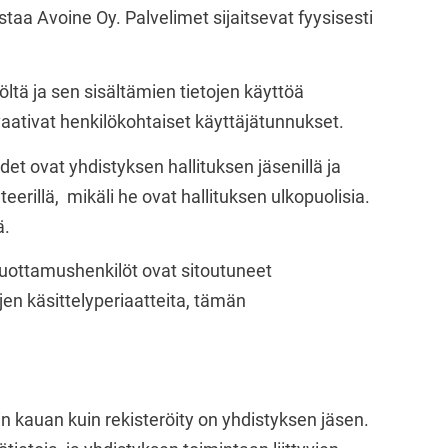
taa Avoine Oy. Palvelimet sijaitsevat fyysisesti
öltä ja sen sisältämien tietojen käyttöä
 vaativat henkilökohtaiset käyttäjätunnukset.
et ovat yhdistyksen hallituksen jäsenillä ja
hteerillä, mikäli he ovat hallituksen ulkopuolisia.
ä.
 luottamushenkilöt ovat sitoutuneet
en käsittelyperiaatteita, tämän
in kauan kuin rekisteröity on yhdistyksen jäsen.