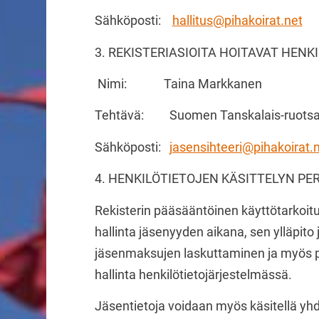
Sähköposti:
hallitus@pihakoirat.net
3. REKISTERIASIOITA HOITAVAT HENK
Nimi: Taina Markkanen
Tehtävä: Suomen Tanskalais-ruotsalais
Sähköposti:
jasensihteeri@pihakoirat.
4. HENKILÖTIETOJEN KÄSITTELYN P
Rekisterin pääsääntöinen käyttötarkoitu
hallinta jäsenyyden aikana, sen ylläpito
jäsenmaksujen laskuttaminen ja myös 
hallinta henkilötietojärjestelmässä.
Jäsentietoja voidaan myös käsitellä yh