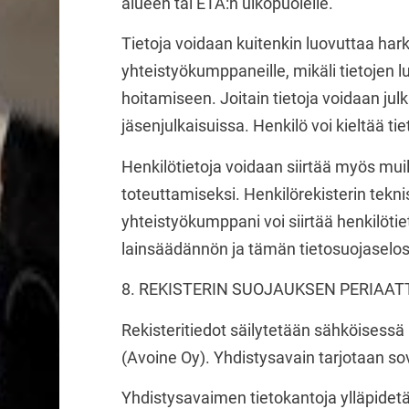
alueen tai ETA:n ulkopuolelle.
Tietoja voidaan kuitenkin luovuttaa har
yhteistyökumppaneille, mikäli tietojen l
hoitamiseen. Joitain tietoja voidaan jul
jäsenjulkaisuissa. Henkilö voi kieltää ti
Henkilötietoja voidaan siirtää myös muill
toteuttamiseksi. Henkilörekisterin tekni
yhteistyökumppani voi siirtää henkilöti
lainsäädännön ja tämän tietosuojaselos
8. REKISTERIN SUOJAUKSEN PERIAA
Rekisteritiedot säilytetään sähköisess
(Avoine Oy). Yhdistysavain tarjotaan s
Yhdistysavaimen tietokantoja ylläpidetä