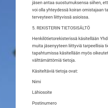
jäsen antaa suostumuksensa siihen, että
voi olla yhteydessä koiran omistajaan t
terveyteen liittyvissä asioissa.
5. REKISTERIN TIETOSISÄLTÖ
Henkilötietorekisterissä käsitellään Yhd
muita jäsenyyteen liittyviä tarpeellisia t
tapahtumissa käsitellään myös oikeute
välttämättömiä tietoja.
Käsiteltäviä tietoja ovat:
Nimi
Lähiosoite
Postinumero