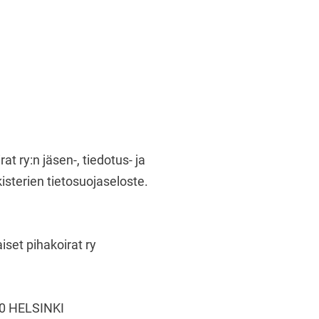
at ry
t ry:n jäsen-, tiedotus- ja
sterien tietosuojaseloste.
t pihakoirat ry
80 HELSINKI