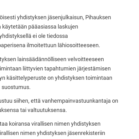
öisesti yhdistyksen jäsenjulkaisun, Pihauksen
a käytetään pääasiassa laskujen
hdistyksellä ei ole tiedossa
paperisena ilmoitettuun lähiosoitteeseen.
styksen lainsäädännölliseen velvoitteeseen
oimintaan liittyvien tapahtumien järjestämisen
yn käsittelyperuste on yhdistyksen toimintaan
yn suostumus.
erustuu siihen, että vanhempainvastuunkantaja on
sensa tai valtuutuksensa.
ttaa koiransa virallisen nimen yhdistyksen
virallisen nimen yhdistyksen jäsenrekisteriin