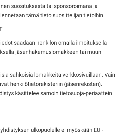
äsenen suosituksesta tai sponsoroimana ja
lennetaan tämä tieto suosittelijan tietoihin.
T
t tiedot saadaan henkilön omalla ilmoituksella
oituksella jäsenhakemuslomakkeen tai muun
isia sähköisiä lomakkeita verkkosivuillaan. Vain
t henkilötietorekisteriin (jäsenrekisteri).
hdistys käsittelee samoin tietosuoja-periaattein
 yhdistyksen ulkopuolelle ei myöskään EU -