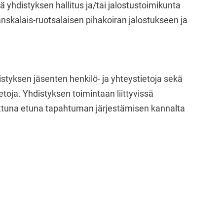
 yhdistyksen hallitus ja/tai jalostustoimikunta
anskalais-ruotsalaisen pihakoiran jalostukseen ja
istyksen jäsenten henkilö- ja yhteystietoja sekä
ietoja. Yhdistyksen toimintaan liittyvissä
ttuna etuna tapahtuman järjestämisen kannalta