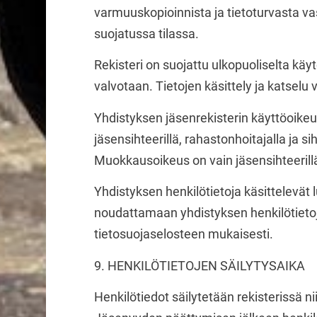
varmuuskopioinnista ja tietoturvasta vas
suojatussa tilassa.
Rekisteri on suojattu ulkopuoliselta käyt
valvotaan. Tietojen käsittely ja katselu
Yhdistyksen jäsenrekisterin käyttöoikeud
jäsensihteerillä, rahastonhoitajalla ja si
Muokkausoikeus on vain jäsensihteerill
Yhdistyksen henkilötietoja käsittelevät
noudattamaan yhdistyksen henkilötietoj
tietosuojaselosteen mukaisesti.
9. HENKILÖTIETOJEN SÄILYTYSAIKA
Henkilötiedot säilytetään rekisterissä ni