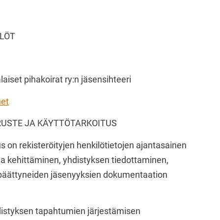
ILÖT
et pihakoirat ry:n jäsensihteeri
net
ERUSTE JA KÄYTTÖTARKOITUS
s on rekisteröityjen henkilötietojen ajantasainen
 ja kehittäminen, yhdistyksen tiedottaminen,
päättyneiden jäsenyyksien dokumentaation
distyksen tapahtumien järjestämisen