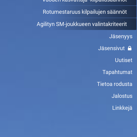
Rotumestaruus kilpailujen säännöt
Agilityn SM-joukkueen valintakriteerit
Jäsenyys
Jäsensivut
Uutiset
Tapahtumat
Tietoa rodusta
Jalostus
Linkkejä