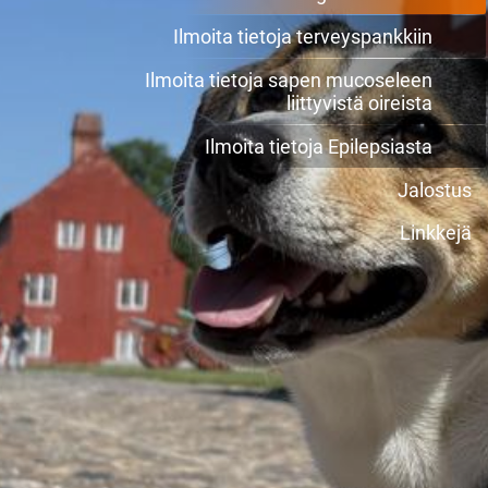
Ilmoita tietoja terveyspankkiin
Ilmoita tietoja sapen mucoseleen
liittyvistä oireista
Ilmoita tietoja Epilepsiasta
Jalostus
Linkkejä