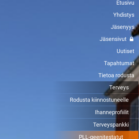
Etusivu
Yhdistys
Jäsenyys
Jäsensivut
Uutiset
Tapahtumat
Tietoa rodusta
Terveys
Rodusta kiinnostuneelle
Ihanneprofiilit
Terveyspankki
PLL-geenitestatut