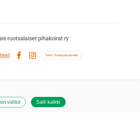
s-ruotsalaiset pihakoirat ry
teet
Tehty Yhdistysavaimella
Facebook
Instagram
ain valitut
Salli kaikki