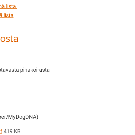
ä lista
 lista
iosta
stavasta pihakoirasta
coper/MyDogDNA)
f
419 KB