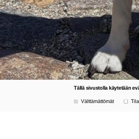
Tällä sivustolla käytetään ev
Valitse käytettävät evästeet
Välttämättömät
Tila