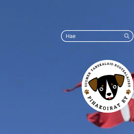
Siirry
sivun
sisältöön
Ha