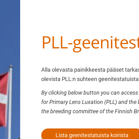
PLL-geenites
Haku
e
Suomen Tanskalais-ruotsalaiset pihakoir
Alla olevasta painikkeesta pääset tark
olevista PLL:n suhteen geenitestatuista 
By clicking below button you can access 
for Primary Lens Luxation (PLL) and the 
the breeding committee of the Finnish B
Lista geenitestatuista koirista