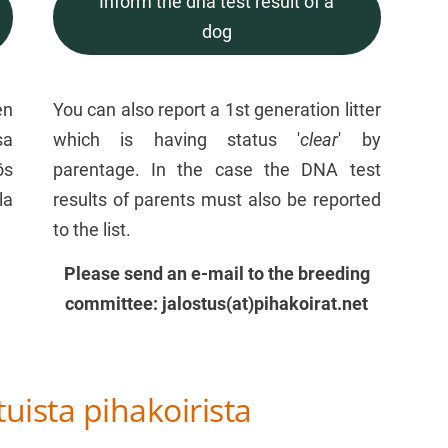
Inform the dna test result of a
dog
en
You can also report a 1st generation litter
sa
which is having status '
clear
' by
ös
parentage. In the case the DNA test
la
results of parents must also be reported
to the list.
Please send an e-mail to the breeding
committee: jalostus(at)pihakoirat.net
tuista pihakoirista