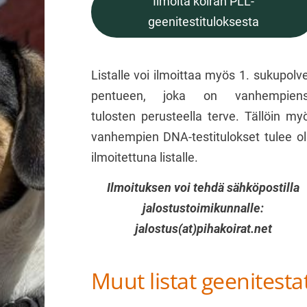
Ilmoita koiran PLL-
geenitestituloksesta
Listalle voi ilmoittaa myös 1. sukupolv
pentueen, joka on vanhempien
tulosten perusteella terve. Tällöin my
vanhempien DNA-testitulokset tulee ol
ilmoitettuna listalle.
Ilmoituksen voi tehdä sähköpostilla
jalostustoimikunnalle:
jalostus(at)pihakoirat.net
Muut listat geenitesta