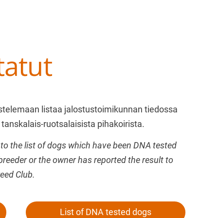
tatut
at ry
astelemaan listaa jalostustoimikunnan tiedossa
tanskalais-ruotsalaisista pihakoirista.
to the list of dogs which have been DNA tested
breeder or the owner has reported the result to
reed Club.
List of DNA tested dogs