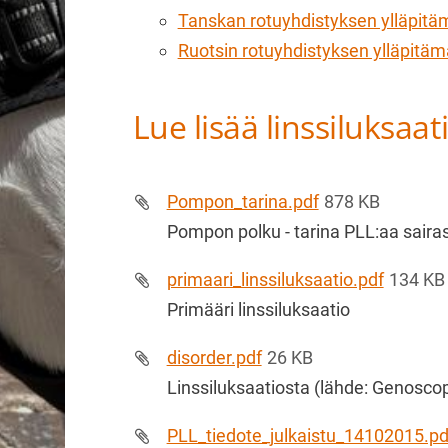
Tanskan rotuyhdistyksen ylläpitäm
Ruotsin rotuyhdistyksen ylläpitämä
Lue lisää linssiluksaat
Pompon_tarina.pdf
878 KB
Pompon polku - tarina PLL:aa saira
primaari_linssiluksaatio.pdf
134 KB
Primääri linssiluksaatio
disorder.pdf
26 KB
Linssiluksaatiosta (lähde: Genos
PLL_tiedote_julkaistu_14102015.pd