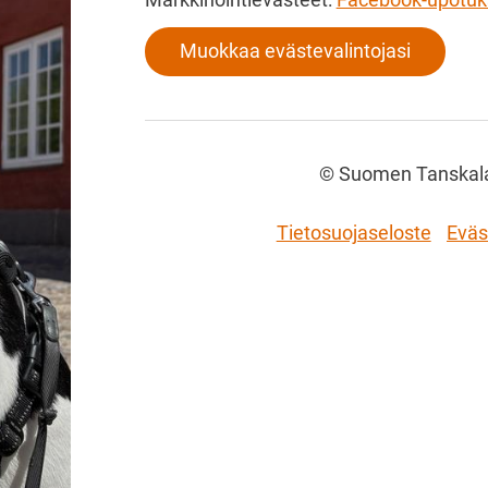
Muokkaa evästevalintojasi
©
Suomen Tanskalai
Tietosuojaseloste
Eväs