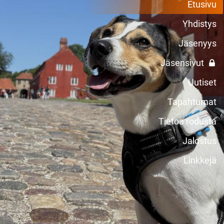
Etusivu
Yhdistys
Jäsenyys
Jäsensivut
Uutiset
Tapahtumat
Tietoa rodusta
Jalostus
Linkkejä