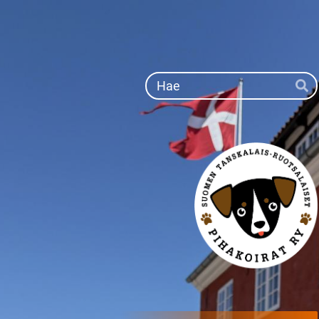
Siirry
sivun
sisältöön
Ha