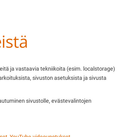
istä
at ry
itä ja vastaavia tekniikoita (esim. localstorage)
arkoituksista, sivuston asetuksista ja sivusta
autuminen sivustolle, evästevalintojen
set
,
YouTube-videoupotukset
.