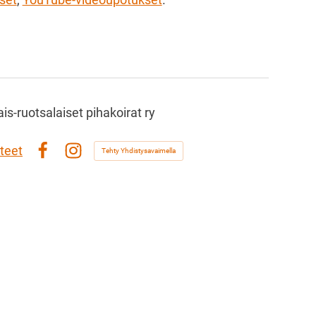
s-ruotsalaiset pihakoirat ry
teet
Tehty Yhdistysavaimella
Facebook
Instagram