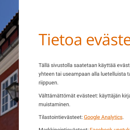
Tietoa eväste
Haku
e
Suomen Tanskalais-ruotsalaiset pihakoir
Tällä sivustolla saatetaan käyttää eväste
yhteen tai useampaan alla luetelluista t
riippuen.
Välttämättömät evästeet: käyttäjän kirj
muistaminen.
Tilastointievästeet:
Google Analytics
.
Markkinointievästeet:
Facebook-upotuk