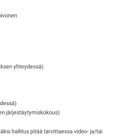
Toivonen
uksen yhteydessä)
ydessä)
sen järjestäytymiskokous)
ksi hallitus pitää tarvittaessa video- ja/tai