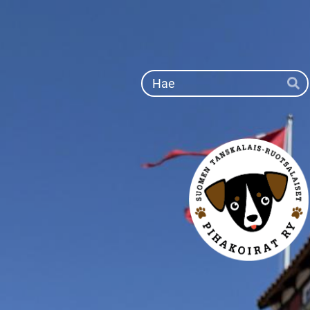
Siirry
sivun
sisältöön
Ha