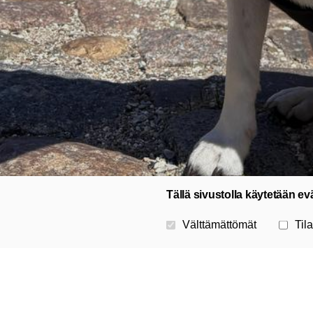
Tällä sivustolla käytetään ev
Valitse käytettävät evästeet
Välttämättömät
Tila