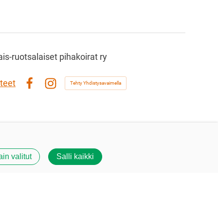
s-ruotsalaiset pihakoirat ry
teet
Tehty Yhdistysavaimella
Facebook
Instagram
ain valitut
Salli kaikki