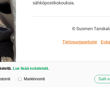
sähköpostikokouksia.
©
Suomen Tanskalai
Tietosuojaseloste
Eväs
ästeitä.
Lue lisää evästeistä.
stointi
Markkinointi
Salli v