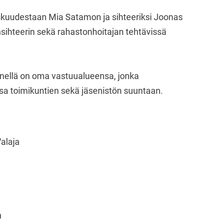
eskuudestaan Mia Satamon ja sihteeriksi Joonas
nsihteerin sekä rahastonhoitajan tehtävissä
senellä on oma vastuualueensa, jonka
ssa toimikuntien sekä jäsenistön suuntaan.
alaja
n