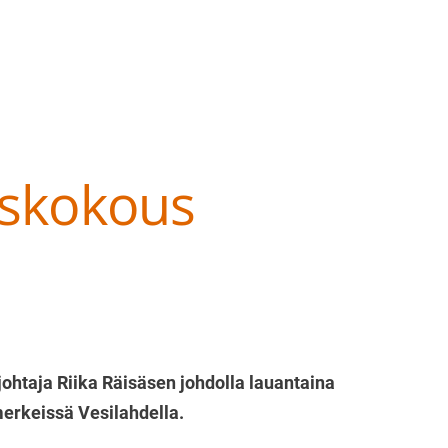
iskokous
at ry
ohtaja Riika Räisäsen johdolla lauantaina
erkeissä Vesilahdella.