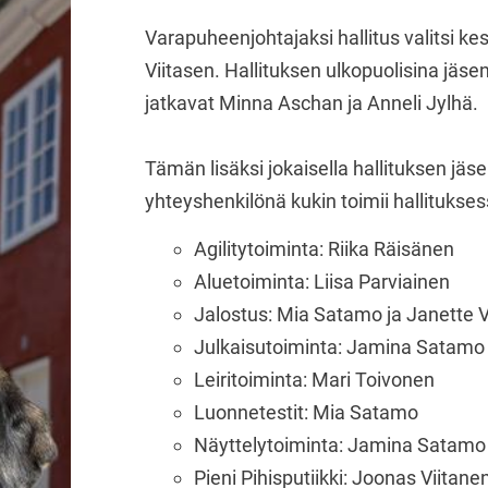
Varapuheenjohtajaksi hallitus valitsi k
Viitasen. Hallituksen ulkopuolisina jäse
jatkavat Minna Aschan ja Anneli Jylhä.
Tämän lisäksi jokaisella hallituksen jä
yhteyshenkilönä kukin toimii hallitukse
Agilitytoiminta: Riika Räisänen
Aluetoiminta: Liisa Parviainen
Jalostus: Mia Satamo ja Janette V
Julkaisutoiminta: Jamina Satamo
Leiritoiminta: Mari Toivonen
Luonnetestit: Mia Satamo
Näyttelytoiminta: Jamina Satamo
Pieni Pihisputiikki: Joonas Viitane