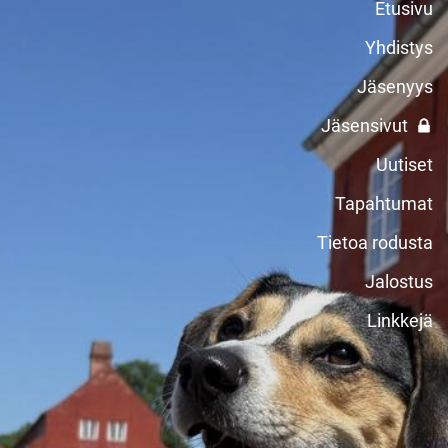
Etusivu
Yhdistys
Jäsenyys
Jäsensivut
Uutiset
Tapahtumat
Tietoa rodusta
Jalostus
Linkkejä