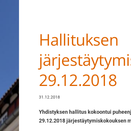
Hallituksen
Haku
e
järjestäytym
Suomen Tanskalais-ruotsalaiset pihakoir
29.12.2018
31.12.2018
Yhdistyksen hallitus kokoontui puheenj
29.12.2018 järjestäytymiskokouksen m