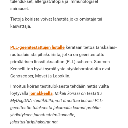
tulehdukset, allergiat/atopia ja immunologiset
sairaudet.
Tietoja koirista voivat lähettää joko omistaja tai
kasvattaja.
PLL-geenitestattujen listalle
kerätään tietoa tanskalais-
ruotsalaisista pihakoirista, jotka on geenitestattu
primäärisen linssiluksaation (PLL) suhteen. Suomen
Kennelliiton hyväksymiä yhteistyölaboratorioita ovat
Genoscoper, Movet ja Laboklin.
Ilmoitus koiran testituloksesta tehdään nettisivuilta
löytyvällä
lomakkeella
.
Mikäli koirasi on testattu
MyDogDNA -testikitillä, voit ilmoittaa koirasi PLL-
geenitestin tuloksesta jakamalla koirasi profiilin
yhdistyksen jalostustoimikunnalle,
jalostus(at)pihakoirat.net.