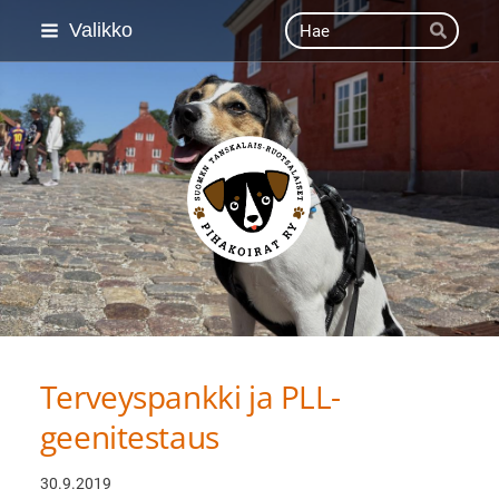
Siirry
Haku
Valikko
Hae
sivun
sisältöön
Suomen Tanskalais-ruot
Terveyspankki ja PLL-
geenitestaus
30.9.2019