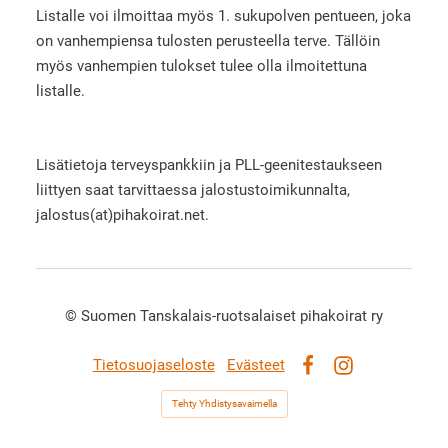
Listalle voi ilmoittaa myös 1. sukupolven pentueen, joka
on vanhempiensa tulosten perusteella terve. Tällöin
myös vanhempien tulokset tulee olla ilmoitettuna
listalle.
Lisätietoja terveyspankkiin ja PLL-geenitestaukseen
liittyen saat tarvittaessa jalostustoimikunnalta,
jalostus(at)pihakoirat.net.
©
Suomen Tanskalais-ruotsalaiset pihakoirat ry
Tietosuojaseloste
Evästeet
Facebook
Instagram
Tehty Yhdistysavaimella