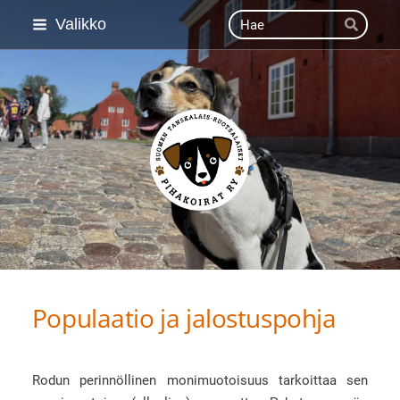
Siirry
Haku
Valikko
Hae
sivun
sisältöön
Suomen Tanskalais-ruot
Populaatio ja jalostuspohja
Rodun perinnöllinen monimuotoisuus tarkoittaa sen