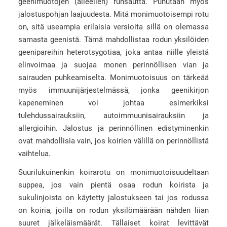
geenimuotojen (alleelien) runsautta. Puhutaan myös
jalostuspohjan laajuudesta. Mitä monimuotoisempi rotu
on, sitä useampia erilaisia versioita sillä on olemassa
samasta geenistä. Tämä mahdollistaa rodun yksilöiden
geenipareihin heterotsygotiaa, joka antaa niille yleistä
elinvoimaa ja suojaa monen perinnöllisen vian ja
sairauden puhkeamiselta. Monimuotoisuus on tärkeää
myös immuunijärjestelmässä, jonka geenikirjon
kapeneminen voi johtaa esimerkiksi
tulehdussairauksiin, autoimmuunisairauksiin ja
allergioihin. Jalostus ja perinnöllinen edistyminenkin
ovat mahdollisia vain, jos koirien välillä on perinnöllistä
vaihtelua.
Suurilukuinenkin koirarotu on monimuotoisuudeltaan
suppea, jos vain pientä osaa rodun koirista ja
sukulinjoista on käytetty jalostukseen tai jos rodussa
on koiria, joilla on rodun yksilömäärään nähden liian
suuret jälkeläismäärät. Tällaiset koirat levittävät