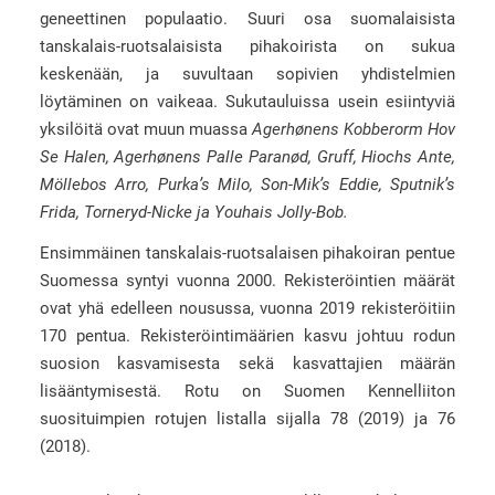
geneettinen populaatio. Suuri osa suomalaisista
tanskalais-ruotsalaisista pihakoirista on sukua
keskenään, ja suvultaan sopivien yhdistelmien
löytäminen on vaikeaa. Sukutauluissa usein esiintyviä
yksilöitä ovat muun muassa
Agerhønens Kobberorm Hov
Se Halen, Agerhønens Palle Paranød, Gruff, Hiochs Ante,
Möllebos Arro, Purka’s Milo, Son-Mik’s Eddie, Sputnik’s
Frida, Torneryd-Nicke ja Youhais Jolly-Bob.
Ensimmäinen tanskalais-ruotsalaisen pihakoiran pentue
Suomessa syntyi vuonna 2000. Rekisteröintien määrät
ovat yhä edelleen nousussa, vuonna 2019 rekisteröitiin
170 pentua. Rekisteröintimäärien kasvu johtuu rodun
suosion kasvamisesta sekä kasvattajien määrän
lisääntymisestä. Rotu on Suomen Kennelliiton
suosituimpien rotujen listalla sijalla 78 (2019) ja 76
(2018).