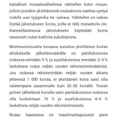
haitalliset mutaatioalleelinsa vähitellen koko rotuun,
jolloin jostakin yksittäisestä mutaatiosta saattaa syntyä
rodulle uusi tyyppivika tai -sairaus. Vähitellen on vaikea
löytää jalostukseen koiria, joilla ei tätä mutaatiota ole.
Ihannetilanteessa jalostukseen käytetään koiria
tasaisesti rodun kaikista sukulinjoista.
Monimuotoisuutta turvaava suositus yksittäisen koiran
elinikäiselle jälkeläismäärälle on pienilukuisissa
roduissa enintään 5 % ja suurilukuisissa enintään 2‒3 %
laskettuna rodun neljän vuoden rekisteröintimääristä.
Jos rodussa rekisteröidään neljän vuoden aikana
yhteensä 1 000 koiraa, ei yksittäinen koira saisi olla
vanhempana useammalle kuin 20‒50 koiralle. Toisen
polven jälkeläisiä koiralla saisi pienilukuisissa roduissa
olla korkeintaan 10 % ja suurilukuisissa 4‒6 %
laskettuna neljän vuoden rekisteröinneistä.
Rodun haasteena on maailmanlaajuisesti pieni