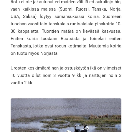
Rotu ei ole jakautunut eri maiden välillä eri sukulinjoihin,
vaan kaikissa maissa (Suomi, Ruotsi, Tanska, Norja,
USA, Saksa) löytyy samansukuisia koiria. Suomeen
tuodaan vuosittain tanskalais-ruotsalaisia pihakoiria 10-
30 kappaletta. Tuontien määrä on lievässä kasvussa.
Eniten koiria tuodaan Ruotsista ja toiseksi eniten
Tanskasta, jotka ovat rodun kotimaita. Muutamia koiria
on tuotu myös Norjasta.
Urosten keskimääräinen jalostuskäytön ikä on viimeiset
10 vuotta ollut noin 3 vuotta 9 kk ja narttujen noin 3
vuotta 2 kk.