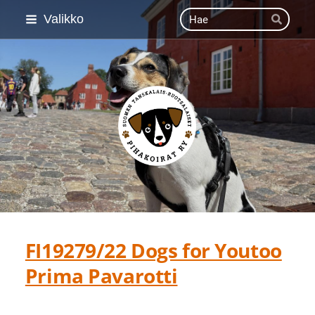
Siirry
Haku
Valikko
Hae
sivun
sisältöön
Suomen Tanskalais-ruot
FI19279/22 Dogs for Youtoo
Prima Pavarotti