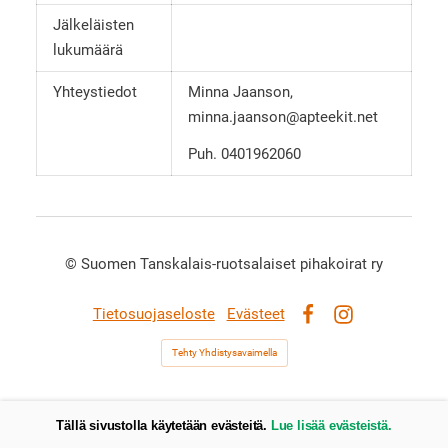
Jälkeläisten
lukumäärä
Yhteystiedot
Minna Jaanson,
minna.jaanson@apteekit.net
Puh. 0401962060
©
Suomen Tanskalais-ruotsalaiset pihakoirat ry
Tietosuojaseloste
Evästeet
Facebook
Instagram
Tehty Yhdistysavaimella
Tällä sivustolla käytetään evästeitä.
Lue lisää evästeistä.