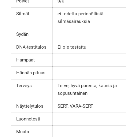
Polvet
0/0
Silmät
ei todettu perinnöllisiä
silmäsairauksia
Sydän
DNA-testitulos
Ei ole testattu
Hampaat
Hännän pituus
Terveys
Terve, hyvä purenta, kaunis ja
sopusuhtainen
Näyttelytulos
SERT, VARA-SERT
Luonnetesti
Muuta