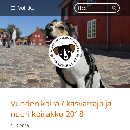
Siirry
Haku
Valikko
Hae
sivun
sisältöön
Suomen Tanskalais-ruot
Vuoden koira / kasvattaja ja
nuori koirakko 2018
3.12.2018