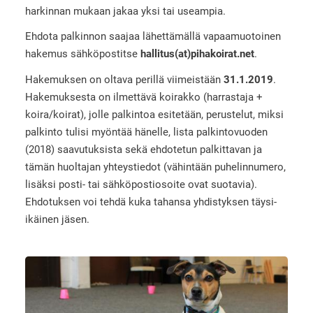
harkinnan mukaan jakaa yksi tai useampia.
Ehdota palkinnon saajaa lähettämällä vapaamuotoinen
hakemus sähköpostitse
hallitus(at)pihakoirat.net
.
Hakemuksen on oltava perillä viimeistään
31.1.2019
.
Hakemuksesta on ilmettävä koirakko (harrastaja +
koira/koirat), jolle palkintoa esitetään, perustelut, miksi
palkinto tulisi myöntää hänelle, lista palkintovuoden
(2018) saavutuksista sekä ehdotetun palkittavan ja
tämän huoltajan yhteystiedot (vähintään puhelinnumero,
lisäksi posti- tai sähköpostiosoite ovat suotavia).
Ehdotuksen voi tehdä kuka tahansa yhdistyksen täysi-
ikäinen jäsen.