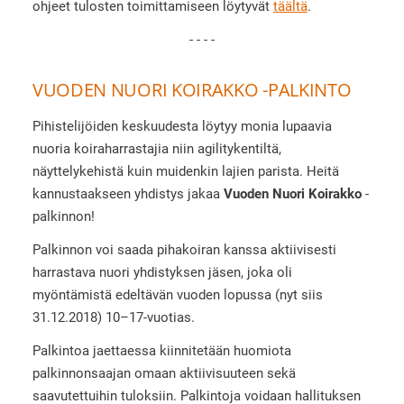
ohjeet tulosten toimittamiseen löytyvät
täältä
.
- - - -
VUODEN NUORI KOIRAKKO -PALKINTO
Pihistelijöiden keskuudesta löytyy monia lupaavia
nuoria koiraharrastajia niin agilitykentiltä,
näyttelykehistä kuin muidenkin lajien parista. Heitä
kannustaakseen yhdistys jakaa
Vuoden Nuori Koirakko
-
palkinnon!
Palkinnon voi saada pihakoiran kanssa aktiivisesti
harrastava nuori yhdistyksen jäsen, joka oli
myöntämistä edeltävän vuoden lopussa (nyt siis
31.12.2018) 10–17-vuotias.
Palkintoa jaettaessa kiinnitetään huomiota
palkinnonsaajan omaan aktiivisuuteen sekä
saavutettuihin tuloksiin. Palkintoja voidaan hallituksen