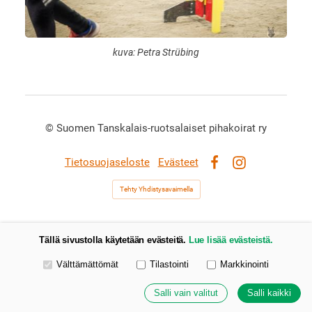
kuva: Petra Strübing
©
Suomen Tanskalais-ruotsalaiset pihakoirat ry
Tietosuojaseloste
Evästeet
Facebook
Instagram
Tehty Yhdistysavaimella
Tällä sivustolla käytetään evästeitä.
Lue lisää evästeistä.
Valitse käytettävät evästeet
Välttämättömät
Tilastointi
Markkinointi
Salli vain valitut
Salli kaikki