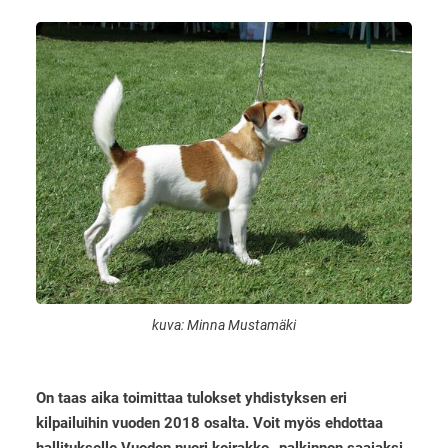
kuva: Minna Mustamäki
On taas aika toimittaa tulokset yhdistyksen eri
kilpailuihin vuoden 2018 osalta. Voit myös ehdottaa
hallitukselle Vuoden nuori koirakko -palkinnon saajaksi