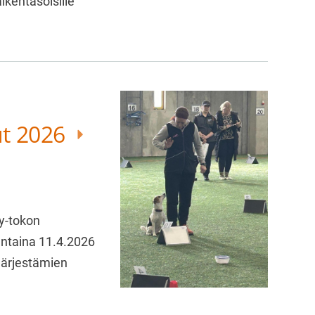
kentasoisille
ut 2026
ly-tokon
antaina 11.4.2026
 järjestämien