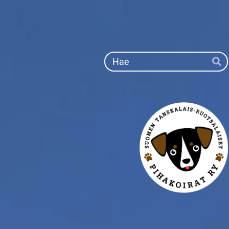
Siirry
sivun
sisältöön
Ha