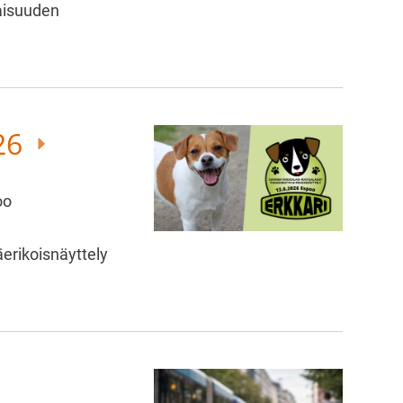
laisuuden
026
oo
äerikoisnäyttely