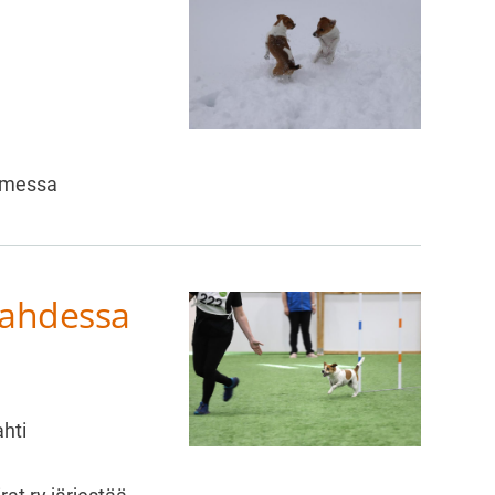
timessa
Lahdessa
hti