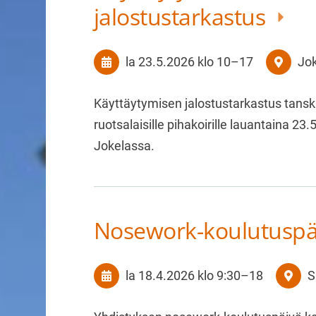
jalostustarkastus
la 23.5.2026
klo 10
–
17
Jo
Käyttäytymisen jalostustarkastus tansk
ruotsalaisille pihakoirille lauantaina 23
Jokelassa.
Nosework-koulutusp
la 18.4.2026
klo 9:30
–
18
S