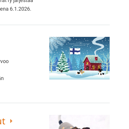
at ry järjestää
sena 6.1.2026.
rvoo
än
ut