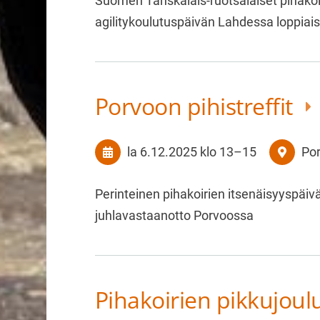
Suomen Tanskalais-ruotsalaiset pihakoir
agilitykoulutuspäivän Lahdessa loppiai
Porvoon pihistreffit
la 6.12.2025
klo 13
–
15
Po
Perinteinen pihakoirien itsenäisyyspäiv
juhlavastaanotto Porvoossa
Pihakoirien pikkujoul