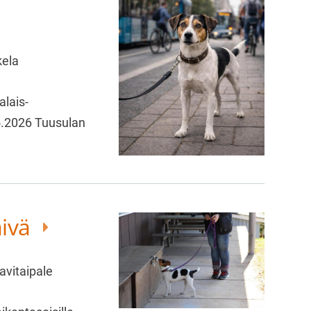
kela
alais-
.5.2026 Tuusulan
äivä
avitaipale