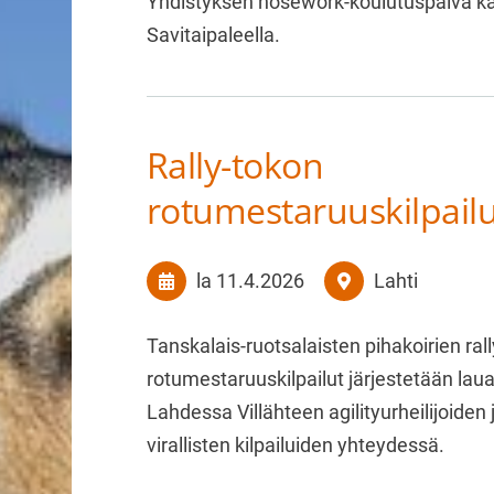
Yhdistyksen nosework-koulutuspäivä kai
Savitaipaleella.
Rally-tokon
rotumestaruuskilpail
la 11.4.2026
Lahti
Tanskalais-ruotsalaisten pihakoirien ral
rotumestaruuskilpailut järjestetään lau
Lahdessa Villähteen agilityurheilijoiden
virallisten kilpailuiden yhteydessä.