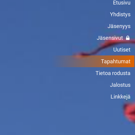
Etusivu
Yhdistys
Jäsenyys
Jäsensivut
Uutiset
Tapahtumat
Tietoa rodusta
Jalostus
Linkkejä