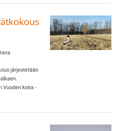
vätkokous
rava
ous järjestetään
 alkaen.
n Vuoden koira -