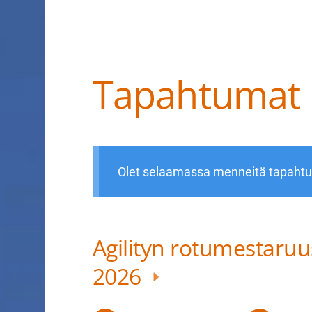
Tapahtumat
Haku
e
Suomen Tanskalais-ruotsalaiset pihakoir
Olet selaamassa menneitä tapaht
Agilityn rotumestaruus
2026