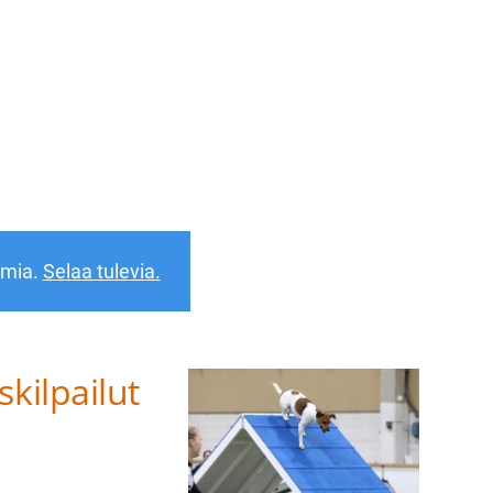
at ry
umia.
Selaa tulevia.
kilpailut