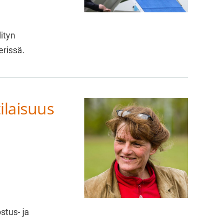
ityn
erissä.
ilaisuus
stus- ja