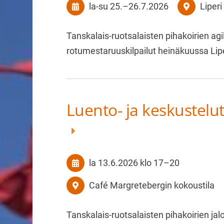
la-su
25.
–
26.7.2026
Liperi
Tanskalais-ruotsalaisten pihakoirien agil
rotumestaruuskilpailut heinäkuussa Lip
Luento- ja keskustelut
la 13.6.2026
klo 17
–
20
Café Margretebergin kokoustila
Tanskalais-ruotsalaisten pihakoirien jalo