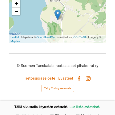
+
−
Leaflet
| Map data ©
OpenStreetMap
contributors,
CC-BY-SA
, Imagery ©
Mapbox
©
Suomen Tanskalais-ruotsalaiset pihakoirat ry
Tietosuojaseloste
Evästeet
Facebook
Instagram
Tehty Yhdistysavaimella
Tällä sivustolla käytetään evästeitä.
Lue lisää evästeistä.
Valitse käytettävät evästeet