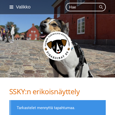
Siirry
Haku
Valikko
Hae
sivun
sisältöön
Suomen Tanskalais-ruot
SSKY:n erikoisnäyttely
Tarkastelet mennyttä tapahtumaa.