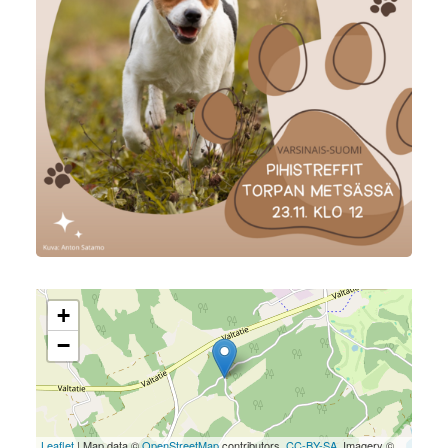
+
−
Leaflet
| Map data ©
OpenStreetMap
contributors,
CC-BY-SA
, Imagery ©