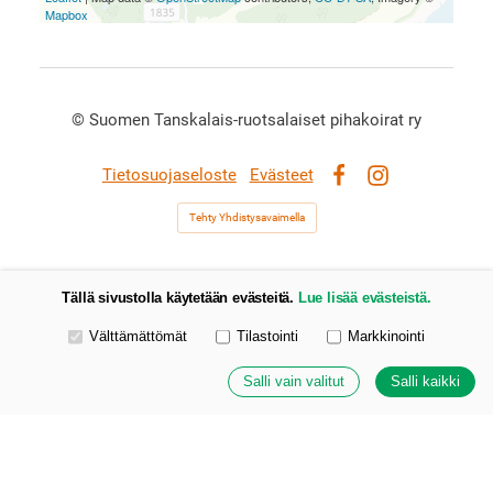
Mapbox
©
Suomen Tanskalais-ruotsalaiset pihakoirat ry
Tietosuojaseloste
Evästeet
Facebook
Instagram
Tehty Yhdistysavaimella
Tällä sivustolla käytetään evästeitä.
Lue lisää evästeistä.
Valitse käytettävät evästeet
Välttämättömät
Tilastointi
Markkinointi
Salli vain valitut
Salli kaikki