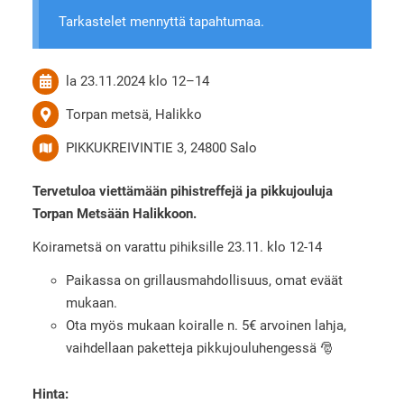
Tarkastelet mennyttä tapahtumaa.
la 23.11.2024
klo 12
–
14
Torpan metsä, Halikko
PIKKUKREIVINTIE 3, 24800 Salo
Tervetuloa viettämään pihistreffejä ja pikkujouluja
Torpan Metsään Halikkoon.
Koirametsä on varattu pihiksille 23.11. klo 12-14
Paikassa on grillausmahdollisuus, omat eväät
mukaan.
Ota myös mukaan koiralle n. 5€ arvoinen lahja,
vaihdellaan paketteja pikkujouluhengessä 🎅
Hinta: