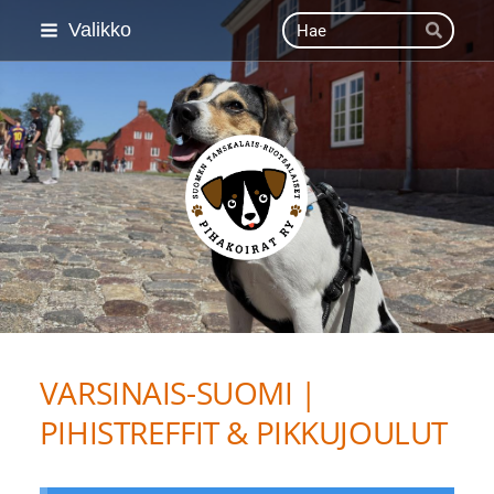
Siirry
Haku
Valikko
Hae
sivun
sisältöön
Suomen Tanskalais-ruot
VARSINAIS-SUOMI |
PIHISTREFFIT & PIKKUJOULUT