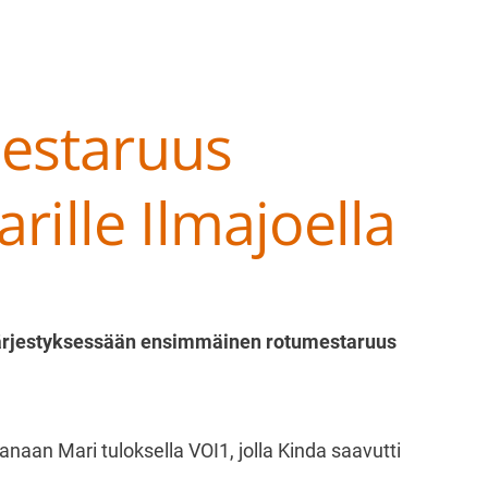
estaruus
arille Ilmajoella
at ry
 järjestyksessään ensimmäinen rotumestaruus
anaan Mari tuloksella VOI1, jolla Kinda saavutti