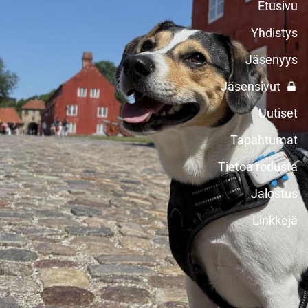
Etusivu
Yhdistys
Jäsenyys
Jäsensivut
Uutiset
Tapahtumat
Tietoa rodusta
Jalostus
Linkkejä