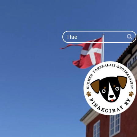
Siirry
sivun
sisältöön
Ha