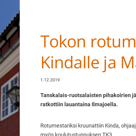
Tokon rotum
Haku
e
Kindalle ja M
Suomen Tanskalais-ruotsalaiset pihakoir
1.12.2019
Tanskalais-ruotsalaisten pihakoirien
ratkottiin lauantaina Ilmajoella.
Rotumestariksi kruunattiin Kinda, ohjaaj
myös koulutustunnuksen TK3.