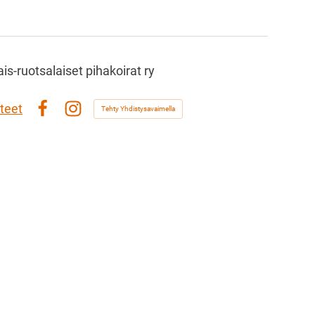
s-ruotsalaiset pihakoirat ry
teet
Tehty Yhdistysavaimella
Facebook
Instagram