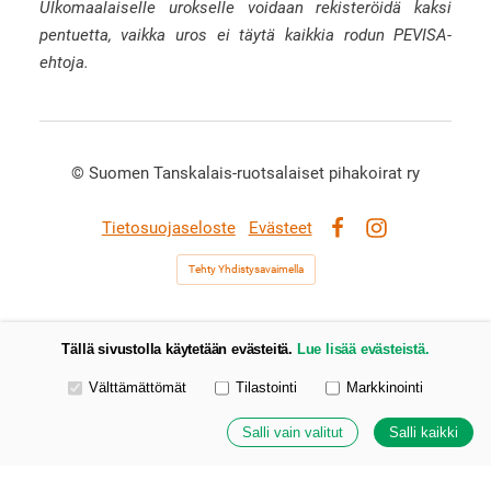
Ulkomaalaiselle urokselle voidaan rekisteröidä kaksi
pentuetta, vaikka uros ei täytä kaikkia rodun PEVISA-
ehtoja.
©
Suomen Tanskalais-ruotsalaiset pihakoirat ry
Tietosuojaseloste
Evästeet
Facebook
Instagram
Tehty Yhdistysavaimella
Tällä sivustolla käytetään evästeitä.
Lue lisää evästeistä.
Valitse käytettävät evästeet
Välttämättömät
Tilastointi
Markkinointi
Salli vain valitut
Salli kaikki