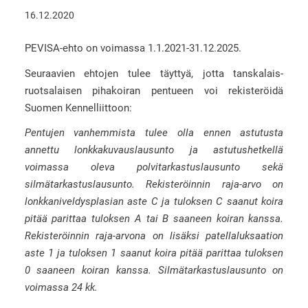
16.12.2020
PEVISA-ehto on voimassa 1.1.2021-31.12.2025.
Seuraavien ehtojen tulee täyttyä, jotta tanskalais-
ruotsalaisen pihakoiran pentueen voi rekisteröidä
Suomen Kennelliittoon:
Pentujen vanhemmista tulee olla ennen astutusta
annettu lonkkakuvauslausunto ja astutushetkellä
voimassa oleva polvitarkastuslausunto sekä
silmätarkastuslausunto. Rekisteröinnin raja-arvo on
lonkkaniveldysplasian aste C ja tuloksen C saanut koira
pitää parittaa tuloksen A tai B saaneen koiran kanssa.
Rekisteröinnin raja-arvona on lisäksi patellaluksaation
aste 1 ja tuloksen 1 saanut koira pitää parittaa tuloksen
0 saaneen koiran kanssa. Silmätarkastuslausunto on
voimassa 24 kk.