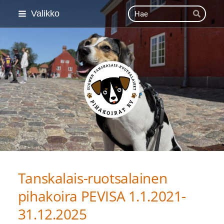
Siirry
Haku
Valikko
Hae
sivun
sisältöön
Suomen Tanskalais-ruot
Tanskalais-ruotsalainen
pihakoira PEVISA 1.1.2021-
31.12.2025