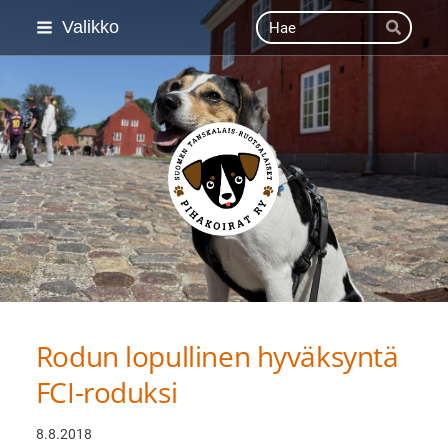
Siirry
Haku
Valikko
Hae
sivun
sisältöön
Suomen Tanskalais-ruot
Rodun lopullinen hyväksyntä
FCI-roduksi
8.8.2018