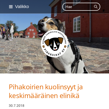
Siirry
Haku
Valikko
Hae
sivun
sisältöön
Suomen Tanskalais-ruot
Pihakoirien kuolinsyyt ja
keskimääräinen elinikä
30.7.2018