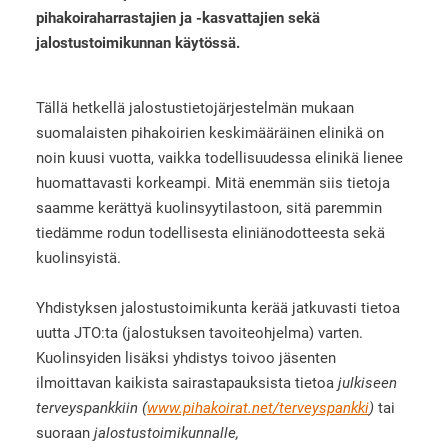
pihakoiraharrastajien ja -kasvattajien sekä
jalostustoimikunnan käytössä.
Tällä hetkellä jalostustietojärjestelmän mukaan
suomalaisten pihakoirien keskimääräinen elinikä on
noin kuusi vuotta, vaikka todellisuudessa elinikä lienee
huomattavasti korkeampi. Mitä enemmän siis tietoja
saamme kerättyä kuolinsyytilastoon, sitä paremmin
tiedämme rodun todellisesta eliniänodotteesta sekä
kuolinsyistä.
Yhdistyksen jalostustoimikunta kerää jatkuvasti tietoa
uutta JTO:ta (jalostuksen tavoiteohjelma) varten.
Kuolinsyiden lisäksi yhdistys toivoo jäsenten
ilmoittavan kaikista sairastapauksista tietoa
julkiseen
terveyspankkiin (
www.pihakoirat.net/terveyspankki
)
tai
suoraan
jalostustoimikunnalle,