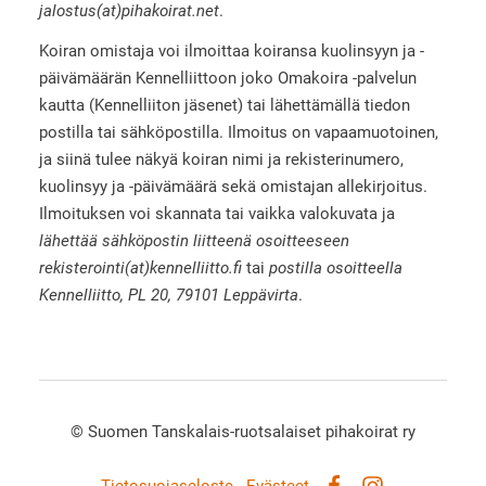
jalostus(at)pihakoirat.net
.
Koiran omistaja voi ilmoittaa koiransa kuolinsyyn ja -
päivämäärän Kennelliittoon joko Omakoira -palvelun
kautta (Kennelliiton jäsenet) tai lähettämällä tiedon
postilla tai sähköpostilla. Ilmoitus on vapaamuotoinen,
ja siinä tulee näkyä koiran nimi ja rekisterinumero,
kuolinsyy ja -päivämäärä sekä omistajan allekirjoitus.
Ilmoituksen voi skannata tai vaikka valokuvata ja
lähettää sähköpostin liitteenä osoitteeseen
rekisterointi(at)kennelliitto.fi
tai
postilla osoitteella
Kennelliitto, PL 20, 79101 Leppävirta
.
©
Suomen Tanskalais-ruotsalaiset pihakoirat ry
Tietosuojaseloste
Evästeet