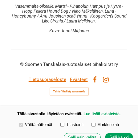
Vasemmalta oikealle: Martti - Pihapolun Hampus ja Hyrre -
Hopp Fallera Hound Dog / Niko Mäkeläinen, Luna -
Honeybunny / Anu Jousinen sekä Ymmi - Koogarden's Sound
Like Sirenia / Laura Melkinen.
Kuva: Jouni Mitjonen
©
Suomen Tanskalais-ruotsalaiset pihakoirat ry
Tietosuojaseloste
Evästeet
Facebook
Instagram
Tehty Yhdistysavaimella
Tällä sivustolla käytetään evästeitä.
Lue lisää evästeistä.
Valitse käytettävät evästeet
Välttämättömät
Tilastointi
Markkinointi
Salli vain valitut
Salli kaikki