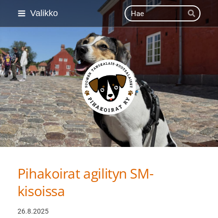
Siirry
Haku
Valikko
Hae
sivun
sisältöön
Suomen Tanskalais-ruot
Pihakoirat agilityn SM-
kisoissa
26.8.2025