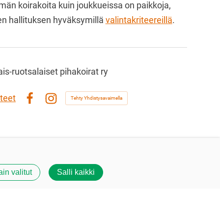
än koirakoita kuin joukkueissa on paikkoja,
en hallituksen hyväksymillä
valintakriteereillä
.
s-ruotsalaiset pihakoirat ry
teet
Tehty Yhdistysavaimella
Facebook
Instagram
ain valitut
Salli kaikki