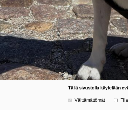
Tällä sivustolla käytetään ev
Valitse käytettävät evästeet
Välttämättömät
Tila