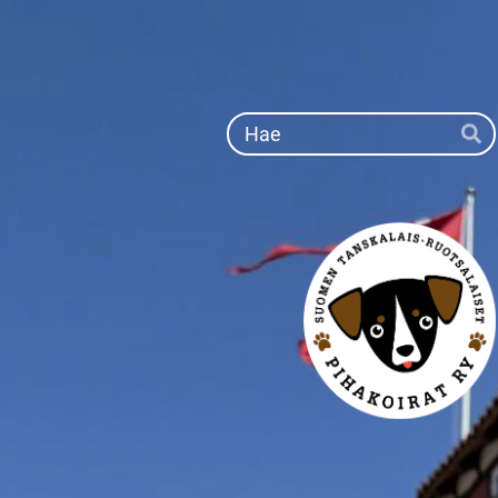
Siirry
sivun
sisältöön
Ha