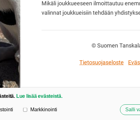
Mikäli joukkueeseen ilmoittautuu enemm
valinnat joukkueisiin tehdään yhdistyks
©
Suomen Tanskalai
Tietosuojaseloste
Eväs
ästeitä.
Lue lisää evästeistä.
stointi
Markkinointi
Salli v