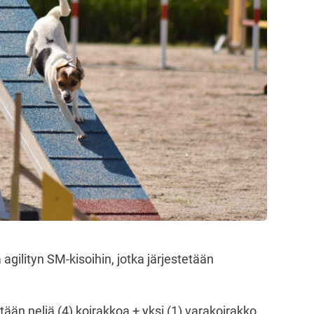
agilityn SM-kisoihin, jotka järjestetään
än neljä (4) koirakkoa + yksi (1) varakoirakko.