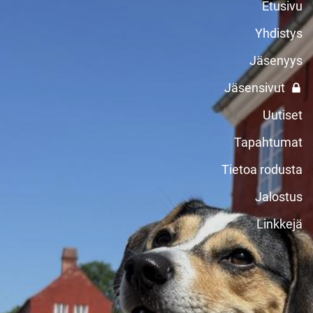
Etusivu
Yhdistys
Jäsenyys
Jäsensivut
Uutiset
Tapahtumat
Tietoa rodusta
Jalostus
Linkkejä