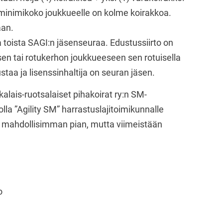
 minimikoko joukkueelle on kolme koirakkoa.
aan.
a toista SAGI:n jäsenseuraa. Edustussiirto on
sen tai rotukerhon joukkueeseen sen rotuisella
staa ja lisenssinhaltija on seuran jäsen.
alais-ruotsalaiset pihakoirat ry:n SM-
la ”Agility SM” harrastuslajitoimikunnalle
 mahdollisimman pian, mutta viimeistään
o