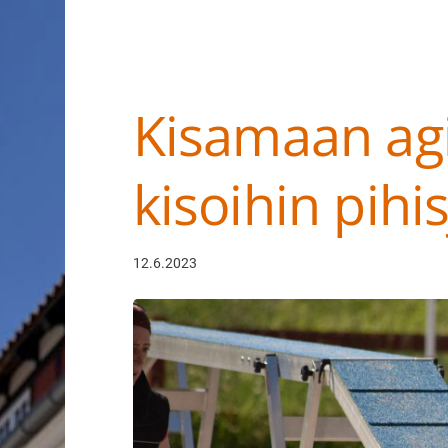
Kisamaan agi
Haku
e
kisoihin pih
Suomen Tanskalais-ruotsalaiset pihakoir
12.6.2023