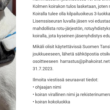
Kolmen koirakon tulos lasketaan, joten
Koiralla tulee olla kilpailuoikeus 3-luokk
Lisenssiseuran luvalla jäsen voi edusta
mahdollista rotu-järjestön, rotuyhdistyk
koiralla, jota kyseinen jäsenyhdistys edu
Mikäli olisit käytettävissä Suomen Tansk
joukkueeseen, lähetä sähköpostia otsikol
osoitteeseen harrastus@pihakoirat.net
31.7.2023.
Ilmoita viestissä seuraavat tiedot:
• ohjaajan nimi
• koiran virallinen nimi ja rekisterinumer
• koiran kokoluokka