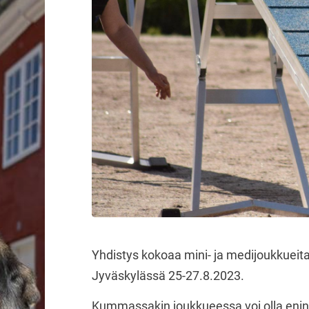
Yhdistys kokoaa mini- ja medijoukkueita 
Jyväskylässä 25-27.8.2023.
Kummassakin joukkueessa voi olla enintä