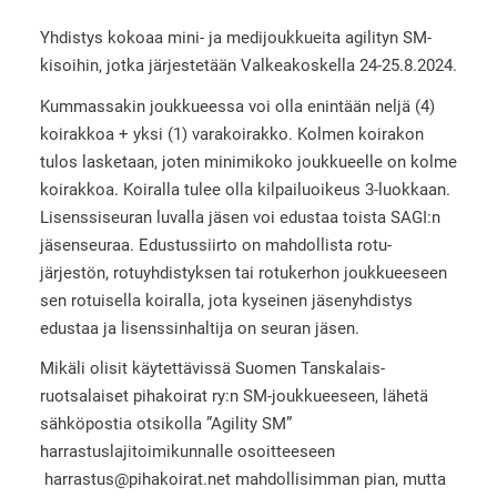
Yhdistys kokoaa mini- ja medijoukkueita agilityn SM-
kisoihin, jotka järjestetään Valkeakoskella 24-25.8.2024.
Kummassakin joukkueessa voi olla enintään neljä (4)
koirakkoa + yksi (1) varakoirakko. Kolmen koirakon
tulos lasketaan, joten minimikoko joukkueelle on kolme
koirakkoa. Koiralla tulee olla kilpailuoikeus 3-luokkaan.
Lisenssiseuran luvalla jäsen voi edustaa toista SAGI:n
jäsenseuraa. Edustussiirto on mahdollista rotu-
järjestön, rotuyhdistyksen tai rotukerhon joukkueeseen
sen rotuisella koiralla, jota kyseinen jäsenyhdistys
edustaa ja lisenssinhaltija on seuran jäsen.
Mikäli olisit käytettävissä Suomen Tanskalais-
ruotsalaiset pihakoirat ry:n SM-joukkueeseen, lähetä
sähköpostia otsikolla ”Agility SM”
harrastuslajitoimikunnalle osoitteeseen
harrastus@pihakoirat.net mahdollisimman pian, mutta