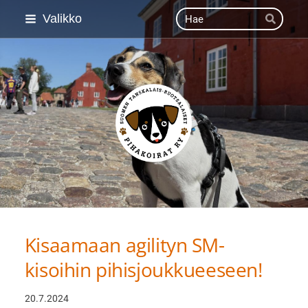
Siirry
Haku
Valikko
Hae
sivun
sisältöön
Suomen Tanskalais-ruot
Kisaamaan agilityn SM-
kisoihin pihisjoukkueeseen!
20.7.2024