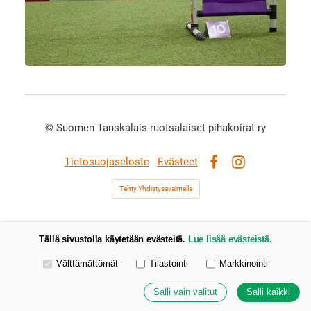
©
Suomen Tanskalais-ruotsalaiset pihakoirat ry
Tietosuojaseloste
Evästeet
Facebook
Instagram
Tehty Yhdistysavaimella
Tällä sivustolla käytetään evästeitä.
Lue lisää evästeistä.
Valitse käytettävät evästeet
Välttämättömät
Tilastointi
Markkinointi
Salli vain valitut
Salli kaikki