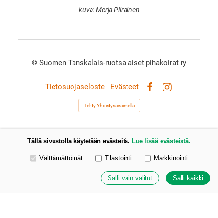
kuva: Merja Piirainen
©
Suomen Tanskalais-ruotsalaiset pihakoirat ry
Tietosuojaseloste
Evästeet
Facebook
Instagram
Tehty Yhdistysavaimella
Tällä sivustolla käytetään evästeitä.
Lue lisää evästeistä.
Valitse käytettävät evästeet
Välttämättömät
Tilastointi
Markkinointi
Salli vain valitut
Salli kaikki