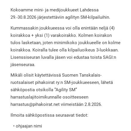
Kokoamme mini- ja medijoukkueet Lahdessa
29.-30.8.2026 järjestettäviin agilityn SM-kilpailuihin.
Kummassakin joukkueessa voi olla enintään neljä (4)
koirakkoa + yksi (1) varakoirakko. Kolmen koirakon
tulos lasketaan, joten minimikoko joukkueelle on kolme
koirakkoa. Koiralla tulee olla kilpailuoikeus 3-luokkaan.
Lisenssiseuran luvalla jäsen voi edustaa toista SAGI:n
jäsenseuraa.
Mikäli olisit käytettävissä Suomen Tanskalais-
ruotsalaiset pihakoirat ry:n SM-joukkueeseen, lähetä
sähköpostia otsikolla ”Agility SM”
harrastuslajitoimikunnalle osoitteeseen
harrastus@pihakoirat.net viimeistään 2.8.2026.
Ilmoita sähköpostissa seuraavat tiedot:
• ohjaajan nimi