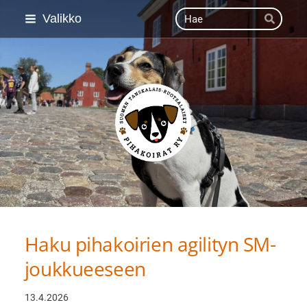
Siirry
Haku
Valikko
Hae
sivun
sisältöön
Suomen Tanskalais-ruot
Haku pihakoirien agilityn SM-
joukkueeseen
13.4.2026