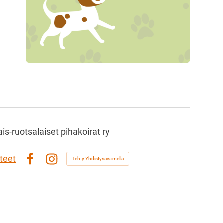
s-ruotsalaiset pihakoirat ry
teet
Tehty Yhdistysavaimella
Facebook
Instagram