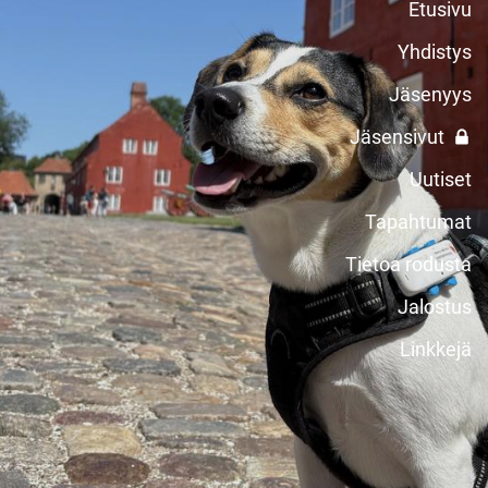
Etusivu
Yhdistys
Jäsenyys
Jäsensivut
Uutiset
Tapahtumat
Tietoa rodusta
Jalostus
Linkkejä