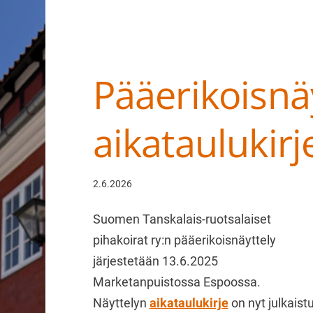
Pääerikoisnä
Haku
e
aikataulukirj
Suomen Tanskalais-ruotsalaiset pihakoir
2.6.2026
Suomen Tanskalais-ruotsalaiset
pihakoirat ry:n pääerikoisnäyttely
järjestetään 13.6.2025
Marketanpuistossa Espoossa.
Näyttelyn
aikataulukirje
on nyt julkaist