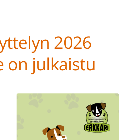
yttelyn 2026
e on julkaistu
at ry
u