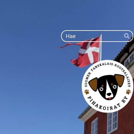
Siirry
sivun
sisältöön
Ha