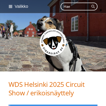
Siirry
Haku
Valikko
Hae
sivun
sisältöön
Suomen Tanskalais-ruot
WDS Helsinki 2025 Circuit
Show / erikoisnäyttely