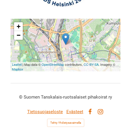
+
−
Leaflet
| Map data ©
OpenStreetMap
contributors,
CC-BY-SA
, Imagery ©
Mapbox
©
Suomen Tanskalais-ruotsalaiset pihakoirat ry
Tietosuojaseloste
Evästeet
Facebook
Instagram
Tehty Yhdistysavaimella