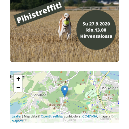
+
−
Leaflet
| Map data ©
OpenStreetMap
contributors,
CC-BY-SA
, Imagery ©
Mapbox