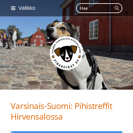
Siirry
Haku
Valikko
Hae
sivun
sisältöön
Suomen Tanskalais-ruot
Varsinais-Suomi: Pihistreffit
Hirvensalossa