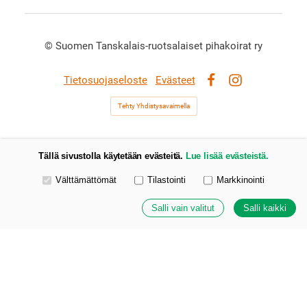
©
Suomen Tanskalais-ruotsalaiset pihakoirat ry
Tietosuojaseloste
Evästeet
Facebook
Instagram
Tehty Yhdistysavaimella
Tällä sivustolla käytetään evästeitä.
Lue lisää evästeistä.
Valitse käytettävät evästeet
Välttämättömät
Tilastointi
Markkinointi
Salli vain valitut
Salli kaikki