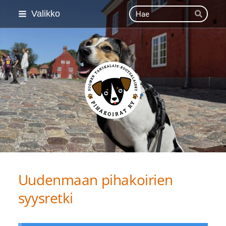
Siirry
Haku
Valikko
Hae
sivun
sisältöön
Suomen Tanskalais-ruot
Uudenmaan pihakoirien
syysretki