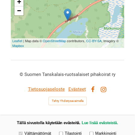
+
−
Leaflet
| Map data ©
OpenStreetMap
contributors,
CC-BY-SA
, Imagery ©
Mapbox
©
Suomen Tanskalais-ruotsalaiset pihakoirat ry
Tietosuojaseloste
Evästeet
Facebook
Instagram
Tehty Yhdistysavaimella
Tällä sivustolla käytetään evästeitä.
Lue lisää evästeistä.
Valitse käytettävät evästeet
Välttämättömät
Tilastointi
Markkinointi