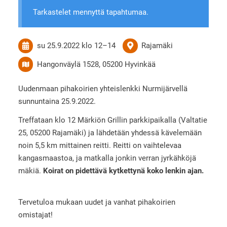
Tarkastelet mennyttä tapahtumaa.
su 25.9.2022
klo 12
–
14
Rajamäki
Hangonväylä 1528, 05200 Hyvinkää
Uudenmaan pihakoirien yhteislenkki Nurmijärvellä
sunnuntaina 25.9.2022.
Treffataan klo 12 Märkiön Grillin parkkipaikalla (Valtatie
25, 05200 Rajamäki) ja lähdetään yhdessä kävelemään
noin 5,5 km mittainen reitti. Reitti on vaihtelevaa
kangasmaastoa, ja matkalla jonkin verran jyrkähköjä
mäkiä.
Koirat on pidettävä kytkettynä koko lenkin ajan.
Tervetuloa mukaan uudet ja vanhat pihakoirien
omistajat!