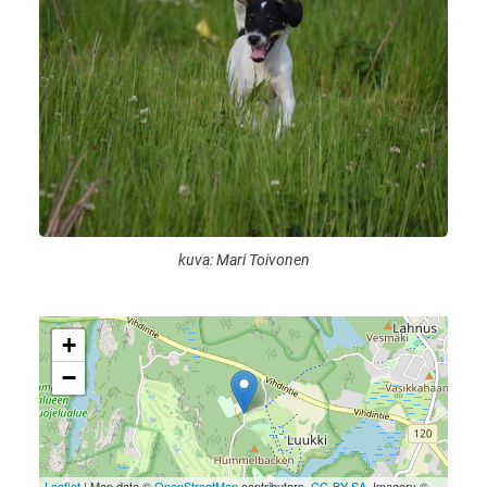
kuva: Mari Toivonen
+
−
Leaflet
| Map data ©
OpenStreetMap
contributors,
CC-BY-SA
, Imagery ©