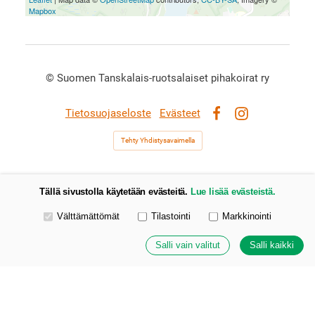
Mapbox
©
Suomen Tanskalais-ruotsalaiset pihakoirat ry
Tietosuojaseloste
Evästeet
Facebook
Instagram
Tehty Yhdistysavaimella
Tällä sivustolla käytetään evästeitä.
Lue lisää evästeistä.
Valitse käytettävät evästeet
Välttämättömät
Tilastointi
Markkinointi
Salli vain valitut
Salli kaikki