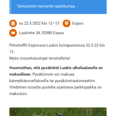
Tarkastelet mennyttä tapahtumaa.
su 22.5.2022
klo 12
–
13
Espoo
Luukintie 34, 02980 Espoo
Pihistreffit Espoossa Luukin koirapuistossa 22.5.22 klo
12.
Myös rotuuntutustujat tervetulleita!
Huomioithan, että pysäköinti Luukin ulkoilualueella on
maksullinen.
Pysäköinnin voi maksaa
kännykkäsovelluksella tai pysäköintiautomaattiin.
Vihdintien toisella puolella sijaitseva parkkipaikka on
maksuton.