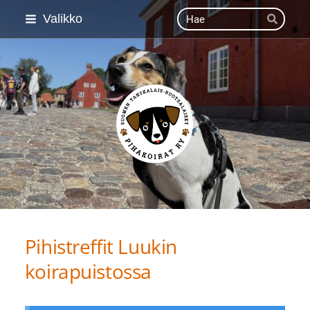
Siirry
Haku
Valikko
Hae
sivun
sisältöön
Suomen Tanskalais-ruot
Pihistreffit Luukin
koirapuistossa