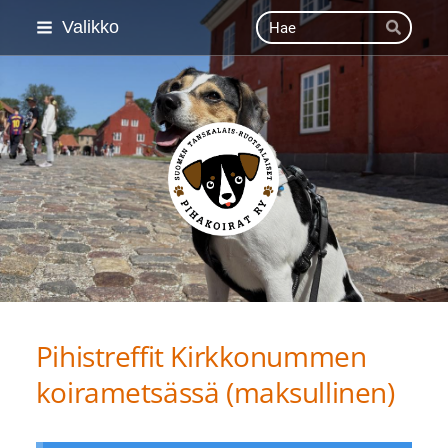
Siirry
Haku
Valikko
Hae
sivun
sisältöön
Suomen Tanskalais-ruot
Pihistreffit Kirkkonummen
koirametsässä (maksullinen)