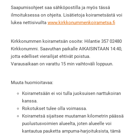
Saapumisohjeet saa sähköpostilla ja myös tässä
ilmoituksessa on ohjeita. Lisätietoja koirametsästä voi
lukea nettisivuilta
www.kirkkonummenkoirametsa.fi
Kirkkonummen koirametsän osoite: Hilantie 357 02480
Kirkkonummi. Saavuthan paikalle AIKAISINTAAN 14:40,
jotta edelliset vierailijat ehtivät poistua.
Varausaikaan on varattu 15 min vaihtoväli loppuun.
Muuta huomioitavaa:
Koirametsään ei voi tulla juoksuisen narttukoiran
kanssa.
Rokotukset tulee olla voimassa.
Koirametsä sijaitsee muutaman kilometrin päässä
puolustusvoimien alueelta, joten alueelle voi
kantautua pauketta ampuma-harjoituksista, tämä