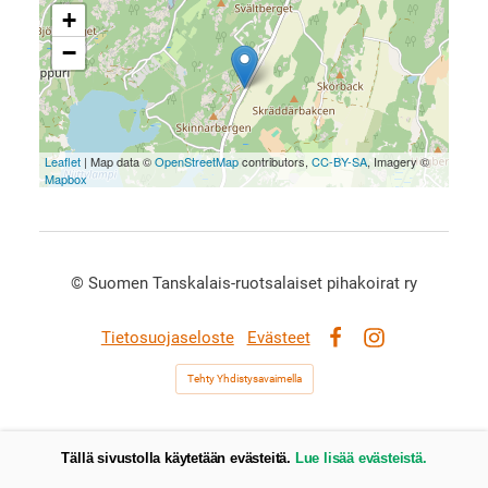
+
−
Leaflet
| Map data ©
OpenStreetMap
contributors,
CC-BY-SA
, Imagery ©
Mapbox
©
Suomen Tanskalais-ruotsalaiset pihakoirat ry
Tietosuojaseloste
Evästeet
Facebook
Instagram
Tehty Yhdistysavaimella
Tällä sivustolla käytetään evästeitä.
Lue lisää evästeistä.