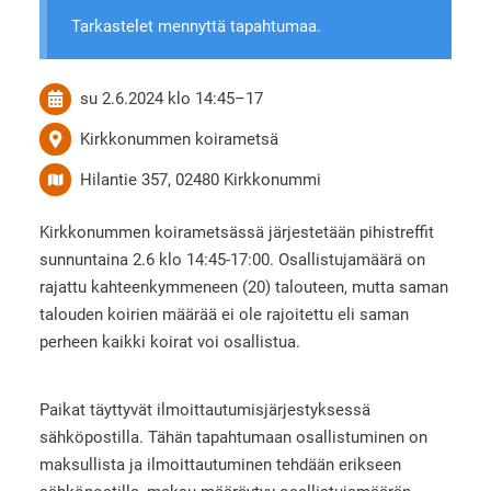
Tarkastelet mennyttä tapahtumaa.
su 2.6.2024
klo 14:45
–
17
Kirkkonummen koirametsä
Hilantie 357, 02480 Kirkkonummi
Kirkkonummen koirametsässä järjestetään pihistreffit
sunnuntaina 2.6 klo 14:45-17:00. Osallistujamäärä on
rajattu kahteenkymmeneen (20) talouteen, mutta saman
talouden koirien määrää ei ole rajoitettu eli saman
perheen kaikki koirat voi osallistua.
Paikat täyttyvät ilmoittautumisjärjestyksessä
sähköpostilla. Tähän tapahtumaan osallistuminen on
maksullista ja ilmoittautuminen tehdään erikseen