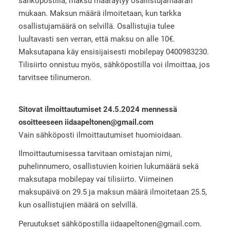
sähköpostilla, maksu määräytyy osallistujamäärän
mukaan. Maksun määrä ilmoitetaan, kun tarkka
osallistujamäärä on selvillä. Osallistujia tulee
luultavasti sen verran, että maksu on alle 10€.
Maksutapana käy ensisijaisesti mobilepay 0400983230.
Tilisiirto onnistuu myös, sähköpostilla voi ilmoittaa, jos
tarvitsee tilinumeron.
Sitovat ilmoittautumiset 24.5.2024 mennessä
osoitteeseen iidaapeltonen@gmail.com
Vain sähköposti ilmoittautumiset huomioidaan.
Ilmoittautumisessa tarvitaan omistajan nimi,
puhelinnumero, osallistuvien koirien lukumäärä sekä
maksutapa mobilepay vai tilisiirto. Viimeinen
maksupäivä on 29.5 ja maksun määrä ilmoitetaan 25.5,
kun osallistujien määrä on selvillä.
Peruutukset sähköpostilla iidaapeltonen@gmail.com.