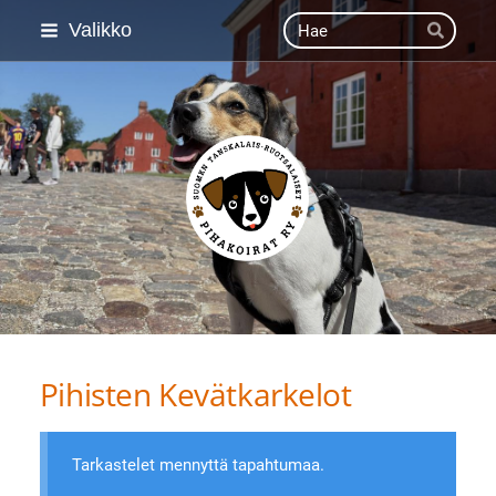
Siirry
Haku
Valikko
Hae
sivun
sisältöön
Suomen Tanskalais-ruot
Pihisten Kevätkarkelot
Tarkastelet mennyttä tapahtumaa.