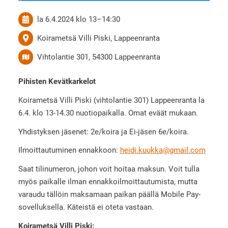
la 6.4.2024
klo 13
–
14:30
Koirametsä Villi Piski, Lappeenranta
Vihtolantie 301, 54300 Lappeenranta
Pihisten Kevätkarkelot
Koirametsä Villi Piski (vihtolantie 301) Lappeenranta la
6.4. klo 13-14.30 nuotiopaikalla. Omat eväät mukaan.
Yhdistyksen jäsenet: 2e/koira ja Ei-jäsen 6e/koira.
Ilmoittautuminen ennakkoon:
heidi.kuukka@gmail.com
Saat tilinumeron, johon voit hoitaa maksun. Voit tulla
myös paikalle ilman ennakkoilmoittautumista, mutta
varaudu tällöin maksamaan paikan päällä Mobile Pay-
sovelluksella. Käteistä ei oteta vastaan.
Koirametsä Villi Piski: