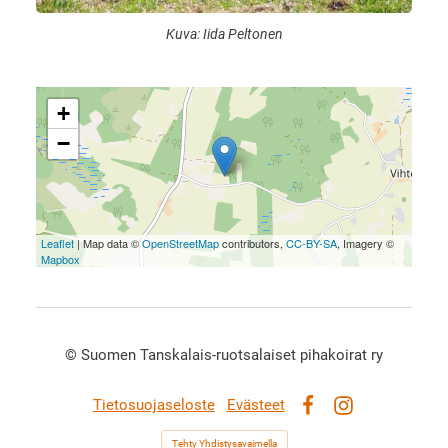
Kuva: Iida Peltonen
+
−
Leaflet
| Map data ©
OpenStreetMap
contributors,
CC-BY-SA
, Imagery ©
Mapbox
©
Suomen Tanskalais-ruotsalaiset pihakoirat ry
Tietosuojaseloste
Evästeet
Facebook
Instagram
Tehty Yhdistysavaimella