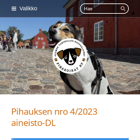
Siirry
Haku
Valikko
Hae
sivun
sisältöön
Suomen Tanskalais-ruot
Pihauksen nro 4/2023
aineisto-DL