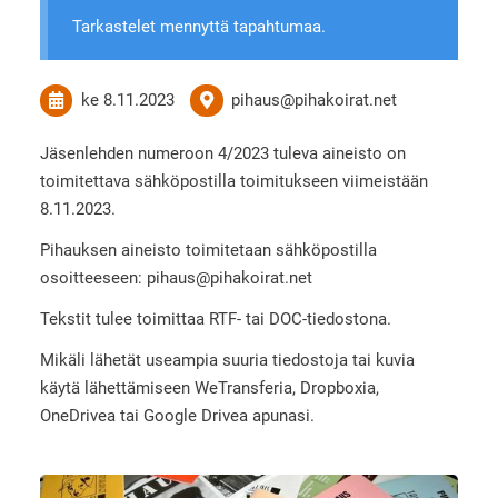
Tarkastelet mennyttä tapahtumaa.
ke 8.11.2023
pihaus@pihakoirat.net
Jäsenlehden numeroon 4/2023 tuleva aineisto on
toimitettava sähköpostilla toimitukseen viimeistään
8.11.2023.
Pihauksen aineisto toimitetaan sähköpostilla
osoitteeseen: pihaus@pihakoirat.net
Tekstit tulee toimittaa RTF- tai DOC-tiedostona.
Mikäli lähetät useampia suuria tiedostoja tai kuvia
käytä lähettämiseen WeTransferia, Dropboxia,
OneDrivea tai Google Drivea apunasi.