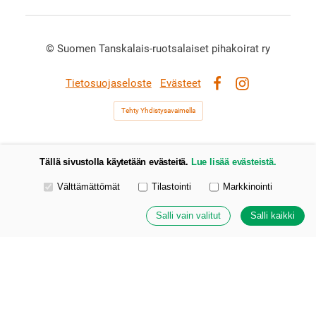
©
Suomen Tanskalais-ruotsalaiset pihakoirat ry
Tietosuojaseloste
Evästeet
Facebook
Instagram
Tehty Yhdistysavaimella
Tällä sivustolla käytetään evästeitä.
Lue lisää evästeistä.
Valitse käytettävät evästeet
Välttämättömät
Tilastointi
Markkinointi
Salli vain valitut
Salli kaikki