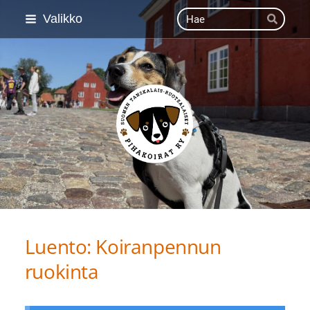
Siirry
Haku
Valikko
Hae
sivun
sisältöön
Suomen Tanskalais-ruot
Luento: Koiranpennun
ruokinta