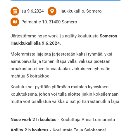
su 9.6.2024
Haukkukallio, Somero
Palmantie 10, 31400 Somero
Järjestämme nose work- ja agility-koulutusta
Someron
Haukkukalliolla 9.6.2024
.
Molemmista lajeista järjestetään kaksi ryhmää, yksi
aamupäivällä ja toinen iltapäivällä, välissä pidetään
omakustanteinen lounastauko. Jokaiseen ryhmään
mahtuu 5 koirakkoa.
Koulutukset pyritään pitämään matalan kynnyksen
koulutuksena, johon voi tulla aloittelijakin kokeilemaan,
mutta voit osallistua vaikka olisit jo harrastanutkin lajia.
Nose work 2 h koulutus -
Kouluttaja Anna Loimaranta
Agility 2 h koulutus -
Kouluttaja Taija Salokannel