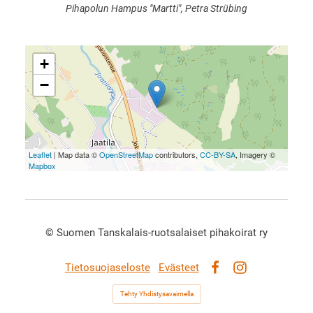
Pihapolun Hampus "Martti", Petra Strübing
+
−
Leaflet
| Map data ©
OpenStreetMap
contributors,
CC-BY-SA
, Imagery ©
Mapbox
©
Suomen Tanskalais-ruotsalaiset pihakoirat ry
Tietosuojaseloste
Evästeet
Facebook
Instagram
Tehty Yhdistysavaimella