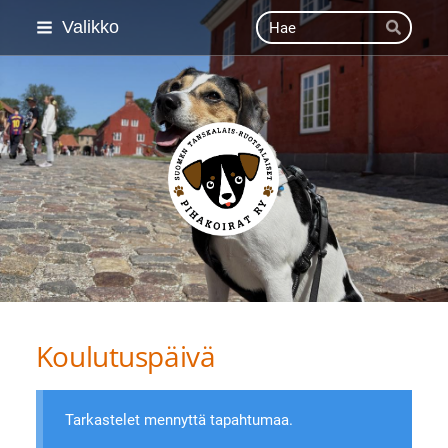
Siirry
Haku
Valikko
Hae
sivun
sisältöön
Suomen Tanskalais-ruot
Koulutuspäivä
Tarkastelet mennyttä tapahtumaa.