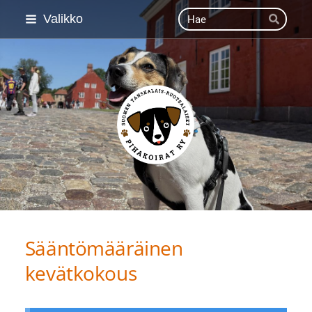
Siirry
Haku
Valikko
Hae
sivun
sisältöön
Suomen Tanskalais-ruot
Sääntömääräinen
kevätkokous