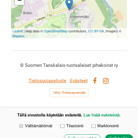
−
Leaflet
| Map data ©
OpenStreetMap
contributors,
CC-BY-SA
, Imagery ©
Mapbox
©
Suomen Tanskalais-ruotsalaiset pihakoirat ry
Tietosuojaseloste
Evästeet
Facebook
Instagram
Tehty Yhdistysavaimella
Tällä sivustolla käytetään evästeitä.
Lue lisää evästeistä.
Valitse käytettävät evästeet
Välttämättömät
Tilastointi
Markkinointi