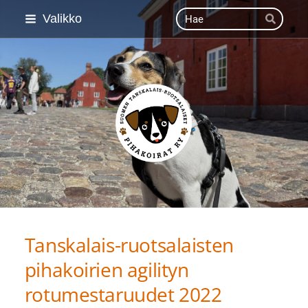
Siirry
Haku
Valikko
Hae
sivun
sisältöön
Suomen Tanskalais-ruot
Tanskalais-ruotsalaisten
pihakoirien agilityn
rotumestaruudet 2022