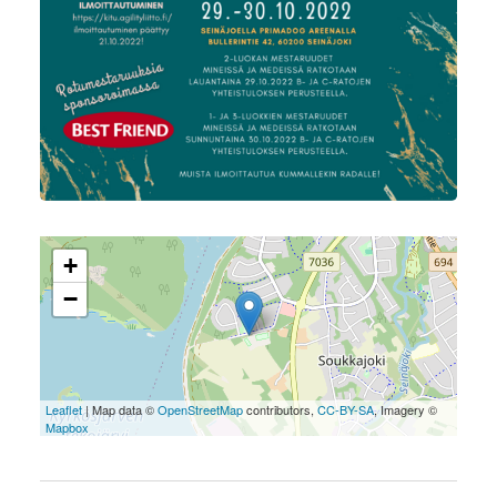
+
−
Leaflet
| Map data ©
OpenStreetMap
contributors,
CC-BY-SA
, Imagery ©
Mapbox