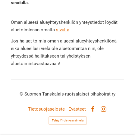
seudulla.
Oman alueesi alueyhteyshenkilön yhteystiedot löydät
aluetoiminnan omalta
sivulta
.
Jos haluat toimia oman alueesi alueyhteyshenkilönä
eikä alueellasi vielä ole aluetoimintaa niin, ole
yhteydessä hallitukseen tai yhdistyksen
aluetoimintavastaavaan!
©
Suomen Tanskalais-ruotsalaiset pihakoirat ry
Tietosuojaseloste
Evästeet
Facebook
Instagram
Tehty Yhdistysavaimella