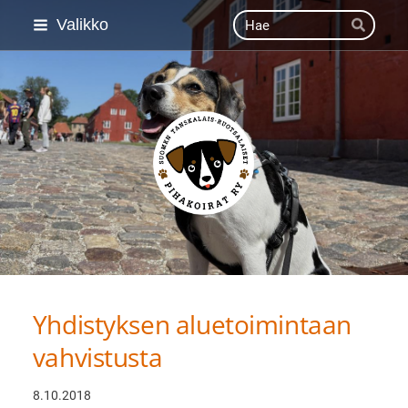
Siirry
Haku
Valikko
Hae
sivun
sisältöön
Suomen Tanskalais-ruot
Yhdistyksen aluetoimintaan
vahvistusta
8.10.2018