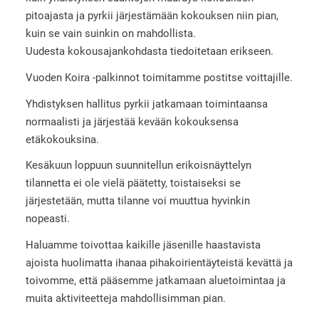
pitoajasta ja pyrkii järjestämään kokouksen niin pian,
kuin se vain suinkin on mahdollista.
Uudesta kokousajankohdasta tiedoitetaan erikseen.
Vuoden Koira -palkinnot toimitamme postitse voittajille.
Yhdistyksen hallitus pyrkii jatkamaan toimintaansa
normaalisti ja järjestää kevään kokouksensa
etäkokouksina.
Kesäkuun loppuun suunnitellun erikoisnäyttelyn
tilannetta ei ole vielä päätetty, toistaiseksi se
järjestetään, mutta tilanne voi muuttua hyvinkin
nopeasti.
Haluamme toivottaa kaikille jäsenille haastavista
ajoista huolimatta ihanaa pihakoirientäyteistä kevättä ja
toivomme, että pääsemme jatkamaan aluetoimintaa ja
muita aktiviteetteja mahdollisimman pian.