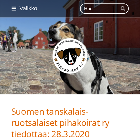
Siirry
Haku
Valikko
Hae
sivun
sisältöön
Suomen Tanskalais-ruot
Suomen tanskalais-
ruotsalaiset pihakoirat ry
tiedottaa: 28.3.2020