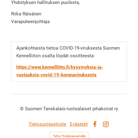
Yhdistyksen hallituksen puolesta,
Riika Räisänen
Varapuheenjohtaja
Ajankohtaista tietoa COVID-19-viruksesta Suomen
Kennelliiton osalta löydät osoitteesta:
https://www.kennelliitto.fi/kysymyksia-ja-
vastauksia-covid-19-koronaviruksesta
©
Suomen Tanskalais-ruotsalaiset pihakoirat ry
Tietosuojaseloste
Evästeet
Facebook
Instagram
Tehty Yhdistysavaimella