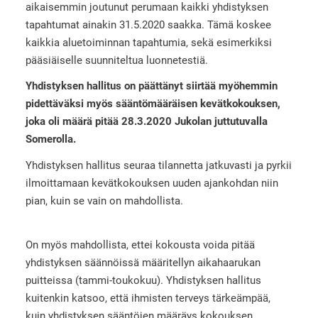
aikaisemmin joutunut perumaan kaikki yhdistyksen
tapahtumat ainakin 31.5.2020 saakka. Tämä koskee
kaikkia aluetoiminnan tapahtumia, sekä esimerkiksi
pääsiäiselle suunniteltua luonnetestiä.
Yhdistyksen hallitus on päättänyt siirtää myöhemmin
pidettäväksi myös sääntömääräisen kevätkokouksen,
joka oli määrä pitää 28.3.2020 Jukolan juttutuvalla
Somerolla.
Yhdistyksen hallitus seuraa tilannetta jatkuvasti ja pyrkii
ilmoittamaan kevätkokouksen uuden ajankohdan niin
pian, kuin se vain on mahdollista.
On myös mahdollista, ettei kokousta voida pitää
yhdistyksen säännöissä määritellyn aikahaarukan
puitteissa (tammi-toukokuu). Yhdistyksen hallitus
kuitenkin katsoo, että ihmisten terveys tärkeämpää,
kuin yhdistyksen sääntöjen määräys kokouksen