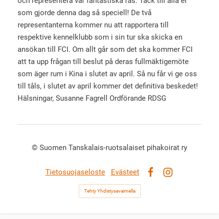
och representera vår fantastiska ras. Tack till alla er
som gjorde denna dag så speciell! De två
representanterna kommer nu att rapportera till
respektive kennelklubb som i sin tur ska skicka en
ansökan till FCI. Om allt går som det ska kommer FCI
att ta upp frågan till beslut på deras fullmäktigemöte
som äger rum i Kina i slutet av april. Så nu får vi ge oss
till tåls, i slutet av april kommer det definitiva beskedet!
Hälsningar, Susanne Fagrell Ordförande RDSG
©
Suomen Tanskalais-ruotsalaiset pihakoirat ry
Tietosuojaseloste
Evästeet
Facebook
Instagram
Tehty Yhdistysavaimella