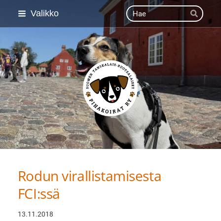
Siirry
Haku
Valikko
Hae
sivun
sisältöön
Suomen Tanskalais-ruot
Rodun virallistamisesta
FCI:ssä
13.11.2018