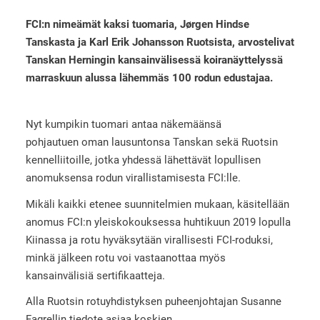
FCI:n nimeämät kaksi tuomaria, Jørgen Hindse
Tanskasta ja Karl Erik Johansson Ruotsista, arvostelivat
Tanskan Herningin kansainvälisessä koiranäyttelyssä
marraskuun alussa lähemmäs 100 rodun edustajaa.
Nyt kumpikin tuomari antaa näkemäänsä
pohjautuen oman lausuntonsa Tanskan sekä Ruotsin
kennelliitoille, jotka yhdessä lähettävät lopullisen
anomuksensa rodun virallistamisesta FCI:lle.
Mikäli kaikki etenee suunnitelmien mukaan, käsitellään
anomus FCI:n yleiskokouksessa huhtikuun 2019 lopulla
Kiinassa ja rotu hyväksytään virallisesti FCI-roduksi,
minkä jälkeen rotu voi vastaanottaa myös
kansainvälisiä sertifikaatteja.
Alla Ruotsin rotuyhdistyksen puheenjohtajan Susanne
Fagrellin tiedote asiaa koskien.