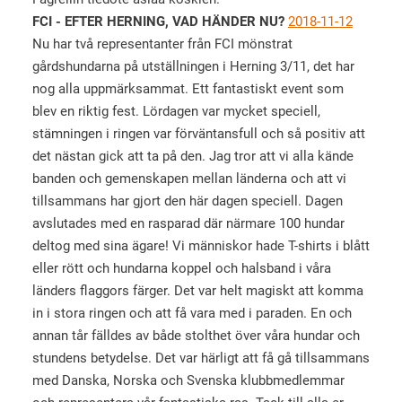
FCI - EFTER HERNING, VAD HÄNDER NU?
2018-11-12
Nu har två representanter från FCI mönstrat
gårdshundarna på utställningen i Herning 3/11, det har
nog alla uppmärksammat. Ett fantastiskt event som
blev en riktig fest. Lördagen var mycket speciell,
stämningen i ringen var förväntansfull och så positiv att
det nästan gick att ta på den. Jag tror att vi alla kände
banden och gemenskapen mellan länderna och att vi
tillsammans har gjort den här dagen speciell. Dagen
avslutades med en rasparad där närmare 100 hundar
deltog med sina ägare! Vi människor hade T-shirts i blått
eller rött och hundarna koppel och halsband i våra
länders flaggors färger. Det var helt magiskt att komma
in i stora ringen och att få vara med i paraden. En och
annan tår fälldes av både stolthet över våra hundar och
stundens betydelse. Det var härligt att få gå tillsammans
med Danska, Norska och Svenska klubbmedlemmar