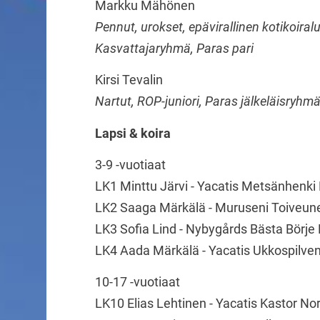
Markku Mähönen
Pennut, urokset, epävirallinen kotikoira
Kasvattajaryhmä, Paras pari
Kirsi Tevalin
Nartut, ROP-juniori, Paras jälkeläisryhm
Lapsi & koira
3-9 -vuotiaat
LK1 Minttu Järvi - Yacatis Metsänhenki
LK2 Saaga Märkälä - Muruseni Toiveun
LK3 Sofia Lind - Nybygårds Bästa Börje
LK4 Aada Märkälä - Yacatis Ukkospilve
10-17 -vuotiaat
LK10 Elias Lehtinen - Yacatis Kastor N