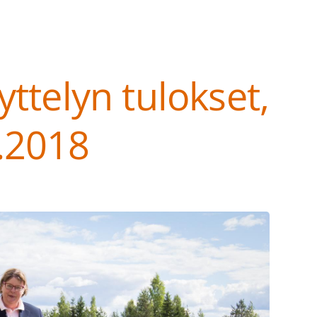
ttelyn tulokset,
.2018
at ry