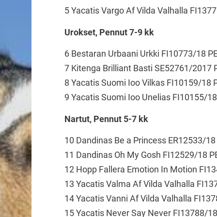
5 Yacatis Vargo Af Vilda Valhalla FI13
Urokset, Pennut 7-9 kk
6 Bestaran Urbaani Urkki FI10773/18 P
7 Kitenga Brilliant Basti SE52761/2017
8 Yacatis Suomi Ioo Vilkas FI10159/18
9 Yacatis Suomi Ioo Unelias FI10155/1
Nartut, Pennut 5-7 kk
10 Dandinas Be a Princess ER12533/18
11 Dandinas Oh My Gosh FI12529/18 P
12 Hopp Fallera Emotion In Motion FI1
13 Yacatis Valma Af Vilda Valhalla FI1
14 Yacatis Vanni Af Vilda Valhalla FI1
15 Yacatis Never Say Never FI13788/1