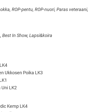
luokka, ROP-pentu, ROP-nuori, Paras veteraani,
ä, Best In Show, Lapsi&koira
 LK4
en Ukkosen Poika LK3
 LK1
n Uni LK2
ordic Kemp LK4