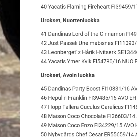
40 Yacatis Flaming Fireheart FI39459/
Urokset, Nuortenluokka
41 Dandinas Lord of the Cinnamon FI
42 Just Passeli Unelmabisnes FI1109
43 Leonberget´z Hårik Hvitserk SE13
44 Yacatis Ymer Kvik FI54780/16 NUO 
Urokset, Avoin luokka
45 Dandinas Party Boost FI10831/16 A
46 Hepulin Franklin FI39485/16 AVO EH
47 Hopp Fallera Cuculus Carelicus FI1
48 Maison Coco Chocolate FI36603/14
49 Maison Coco Enzo FI34229/15 AVO 
50 Nybygårds Chef Cesar ER55659/14 