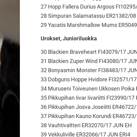
27 Hopp Fallera Durius Argous FI10295
28 Simpuran Salamatassu ER21382/08
29 Yacatis Marshmallow Mums ER5049
Urokset, Junioriluokka
30 Blackien Braveheart FI43079/17 JUN
31 Blackien Zuper Wind FI43080/17 JU
32 Bonyasmin Monster FI38483/17 JU
33 Dobguns Hoppe Hvidore FI32571/1
34 Muruseni Toiveunen Ukkosen Poika
35 Pikkupihan Iivar Iivariitti FI23990/1
36 Pikkupihan Josva Joseiitti ER46722
37 Pikkupihan Kauno Korundi ER46723
38 Vauhtivaltteri ER32070/17 JUN EH
39 Vekkuliville ER32066/17 JUN ERI4