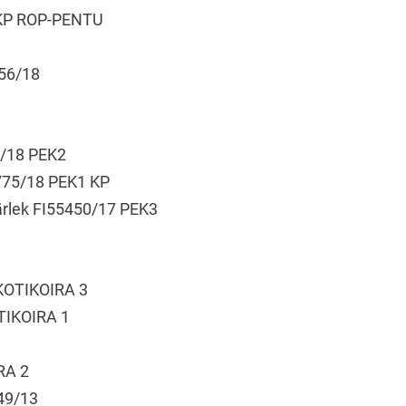
 KP ROP-PENTU
556/18
2/18 PEK2
775/18 PEK1 KP
ärlek FI55450/17 PEK3
 KOTIKOIRA 3
TIKOIRA 1
RA 2
49/13