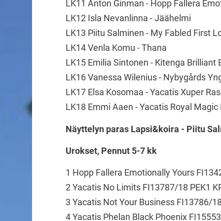
LK11 Anton Ginman - Hopp Fallera Emot
LK12 Isla Nevanlinna - Jäähelmi
LK13 Piitu Salminen - My Fabled First L
LK14 Venla Komu - Thana
LK15 Emilia Sintonen - Kitenga Brilliant 
LK16 Vanessa Wilenius - Nybygårds Yng
LK17 Elsa Kosomaa - Yacatis Xuper Ras
LK18 Emmi Aaen - Yacatis Royal Magic 
Näyttelyn paras Lapsi&koira - Piitu Sa
Urokset, Pennut 5-7 kk
1 Hopp Fallera Emotionally Yours FI13
2 Yacatis No Limits FI13787/18 PEK1 
3 Yacatis Not Your Business FI13786/1
4 Yacatis Phelan Black Phoenix FI1555