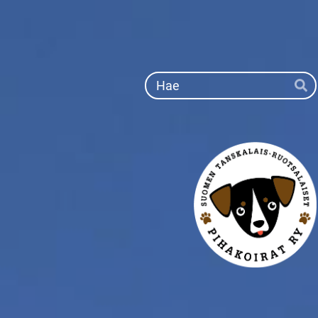
Siirry
sivun
sisältöön
Ha