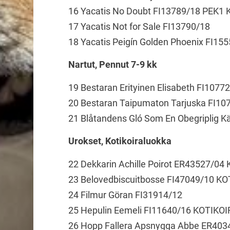
16 Yacatis No Doubt FI13789/18 PEK1
17 Yacatis Not for Sale FI13790/18
18 Yacatis Peigín Golden Phoenix FI15
Nartut, Pennut 7-9 kk
19 Bestaran Erityinen Elisabeth FI1077
20 Bestaran Taipumaton Tarjuska FI10
21 Blåtandens Gló Som En Obegriplig K
Urokset, Kotikoiraluokka
22 Dekkarin Achille Poirot ER43527/04
23 Belovedbiscuitbosse FI47049/10 KO
24 Filmur Göran FI31914/12
25 Hepulin Eemeli FI11640/16 KOTIKOI
26 Hopp Fallera Apsnygga Abbe ER403