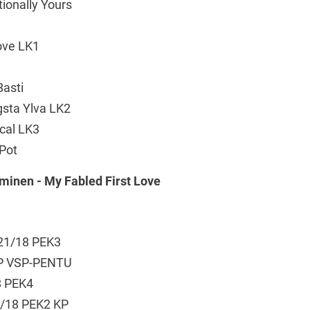
ionally Yours
ove LK1
Basti
sta Ylva LK2
cal LK3
Pot
lminen - My Fabled First Love
421/18 PEK3
KP VSP-PENTU
8 PEK4
3/18 PEK2 KP