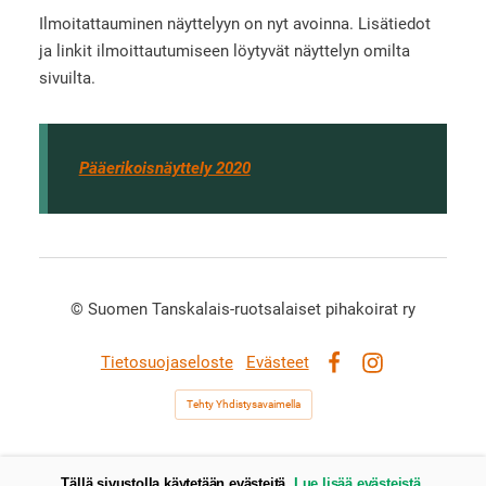
Ilmoitattauminen näyttelyyn on nyt avoinna. Lisätiedot
ja linkit ilmoittautumiseen löytyvät näyttelyn omilta
sivuilta.
Pääerikoisnäyttely 2020
©
Suomen Tanskalais-ruotsalaiset pihakoirat ry
Tietosuojaseloste
Evästeet
Facebook
Instagram
Tehty Yhdistysavaimella
Tällä sivustolla käytetään evästeitä.
Lue lisää evästeistä.