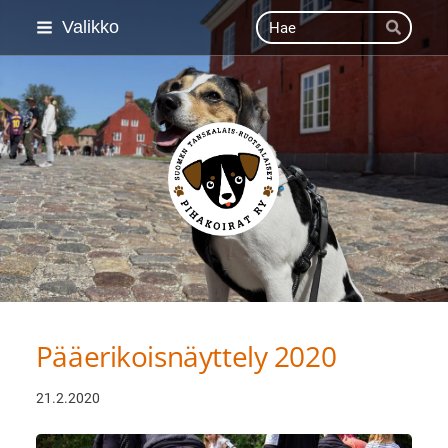
Siirry
Haku
Valikko
Hae
sivun
sisältöön
Suomen Tanskalais-ruot
Pääerikoisnäyttely 2020
21.2.2020