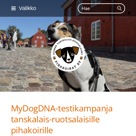
Siirry
Haku
Valikko
Hae
sivun
sisältöön
Suomen Tanskalais-ruot
MyDogDNA-testikampanja
tanskalais-ruotsalaisille
pihakoirille