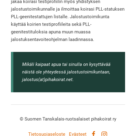
jakaa koirasi testiprofiilin myös yhdistyksen
jalostustoimikunnalle ja ilmoittaa koirasi PLL-statuksen
PLL-geenitestattujen listalle. Jalostustoimikunta
käyttää koirien testiprofiileita sekä PLL-
geenitestituloksia apuna muun muassa
jalostuksentavoiteohjelman laadinnassa.
Mikäli kaipaat apua tai sinulla on kysyttävää
näistä ole yhteydessä jalostustoimikuntaan,
jalostus(at)pihakoirat.net.
©
Suomen Tanskalais-ruotsalaiset pihakoirat ry
Tietosuojaseloste
Evästeet