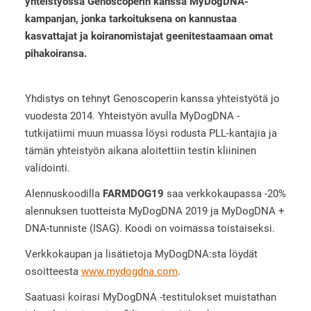
yhteistyössä Genoscoperin kanssa MyDogDNA-
kampanjan, jonka tarkoituksena on kannustaa
kasvattajat ja koiranomistajat geenitestaamaan omat
pihakoiransa.
Yhdistys on tehnyt Genoscoperin kanssa yhteistyötä jo
vuodesta 2014. Yhteistyön avulla MyDogDNA -
tutkijatiimi muun muassa löysi rodusta PLL-kantajia ja
tämän yhteistyön aikana aloitettiin testin kliininen
validointi.
Alennuskoodilla
FARMDOG19
saa verkkokaupassa -20%
alennuksen tuotteista MyDogDNA 2019 ja MyDogDNA +
DNA-tunniste (ISAG). Koodi on voimassa toistaiseksi.
Verkkokaupan ja lisätietoja MyDogDNA:sta löydät
osoitteesta
www.mydogdna.com
.
Saatuasi koirasi MyDogDNA -testitulokset muistathan