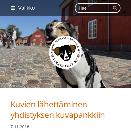
Siirry
Haku
Valikko
Hae
sivun
sisältöön
Suomen Tanskalais-ruot
Kuvien lähettäminen
yhdistyksen kuvapankkiin
7.11.2018