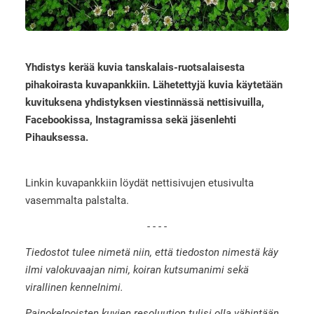
Yhdistys kerää kuvia tanskalais-ruotsalaisesta
pihakoirasta kuvapankkiin. Lähetettyjä kuvia käytetään
kuvituksena yhdistyksen viestinnässä nettisivuilla,
Facebookissa, Instagramissa sekä jäsenlehti
Pihauksessa.
Linkin kuvapankkiin löydät nettisivujen etusivulta
vasemmalta palstalta.
- - - -
Tiedostot tulee nimetä niin, että tiedoston nimestä käy
ilmi valokuvaajan nimi, koiran kutsumanimi sekä
virallinen kennelnimi.
Painokelpoisten kuvien resoluution tulisi olla vähintään