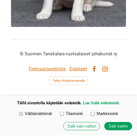
©
Suomen Tanskalais-ruotsalaiset pihakoirat ry
Tietosuojaseloste
Evästeet
Facebook
Instagram
Tehty Yhdistysavaimella
Tällä sivustolla käytetään evästeitä.
Lue lisää evästeistä.
Valitse käytettävät evästeet
Välttämättömät
Tilastointi
Markkinointi
Salli vain valitut
Salli kaikki