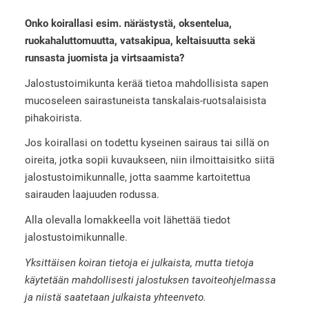
Onko koirallasi esim. närästystä, oksentelua,
ruokahaluttomuutta, vatsakipua, keltaisuutta sekä
runsasta juomista ja virtsaamista?
Jalostustoimikunta kerää tietoa mahdollisista sapen
mucoseleen sairastuneista tanskalais-ruotsalaisista
pihakoirista.
Jos koirallasi on todettu kyseinen sairaus tai sillä on
oireita, jotka sopii kuvaukseen, niin ilmoittaisitko siitä
jalostustoimikunnalle, jotta saamme kartoitettua
sairauden laajuuden rodussa.
Alla olevalla lomakkeella voit lähettää tiedot
jalostustoimikunnalle.
Yksittäisen koiran tietoja ei julkaista, mutta tietoja
käytetään mahdollisesti jalostuksen tavoiteohjelmassa
ja niistä saatetaan julkaista yhteenveto.