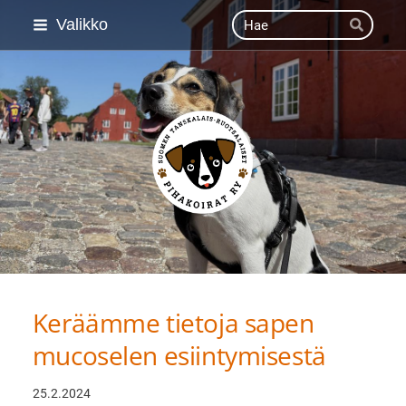
Siirry
Haku
Valikko
Hae
sivun
sisältöön
Suomen Tanskalais-ruot
Keräämme tietoja sapen
mucoselen esiintymisestä
25.2.2024