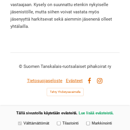
vastaajaan. Kysely on suunnattu etenkin nykyiselle
jäsenistölle, mutta siihen voivat vastata myös
jäsenyyttä harkitsevat sekä aiemmin jäsenenä olleet
yhtälailla.
©
Suomen Tanskalais-ruotsalaiset pihakoirat ry
Tietosuojaseloste
Evästeet
Facebook
Instagram
Tehty Yhdistysavaimella
Tällä sivustolla käytetään evästeitä.
Lue lisää evästeistä.
Valitse käytettävät evästeet
Välttämättömät
Tilastointi
Markkinointi