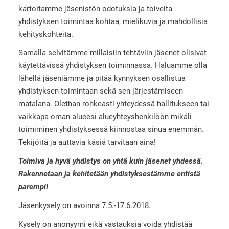
kartoitamme jäsenistön odotuksia ja toiveita
yhdistyksen toimintaa kohtaa, mielikuvia ja mahdollisia
kehityskohteita.
Samalla selvitämme millaisiin tehtäviin jäsenet olisivat
käytettävissä yhdistyksen toiminnassa. Haluamme olla
lähellä jäseniämme ja pitää kynnyksen osallistua
yhdistyksen toimintaan sekä sen järjestämiseen
matalana. Olethan rohkeasti yhteydessä hallitukseen tai
vaikkapa oman alueesi alueyhteyshenkilöön mikäli
toimiminen yhdistyksessä kiinnostaa sinua enemmän.
Tekijöitä ja auttavia käsiä tarvitaan aina!
Toimiva ja hyvä yhdistys on yhtä kuin jäsenet yhdessä.
Rakennetaan ja kehitetään yhdistyksestämme entistä
parempi!
Jäsenkysely on avoinna 7.5.-17.6.2018.
Kysely on anonyymi eikä vastauksia voida yhdistää