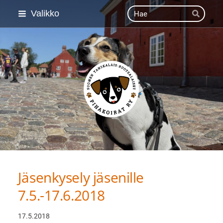
Siirry
Haku
Valikko
Hae
sivun
sisältöön
Suomen Tanskalais-ruot
Jäsenkysely jäsenille
7.5.-17.6.2018
17.5.2018