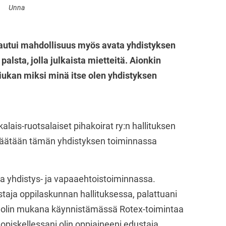
Unna
vautui mahdollisuus myös avata yhdistyksen
alsta, jolla julkaista mietteitä. Aionkin
hiukan miksi minä itse olen yhdistyksen
ais-ruotsalaiset pihakoirat ry:n hallituksen
ipäätään tämän yhdistyksen toiminnassa
sa yhdistys- ja vapaaehtoistoiminnassa.
ustaja oppilaskunnan hallituksessa, palattuani
 olin mukana käynnistämässä Rotex-toimintaa
opiskellessani olin oppiaineeni edustaja