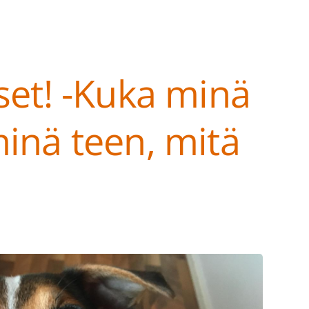
set! -Kuka minä
minä teen, mitä
at ry