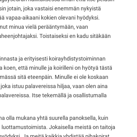
sin jotain, joka vastaisi enemmän nykyistä
tää vapaa-aikaani kokien olevani hyödyksi.
anut minua vielä perääntymään, vaan
heenjohtajaksi. Toistaiseksi en kadu sitäkään
nasta ja erityisesti koirayhdistystoiminnan
koen, että minulle ja koirilleni on hyötyä tästä
mässä sitä eteenpäin. Minulle ei ole koskaan
joka istuu palavereissa hiljaa, vaan olen aina
alavereissa. Itse tekemällä ja osallistumalla
a olla mukana yhtä suurella panoksella, kuin
aa luottamustoimista. Jokaisella meistä on taitoja
e hyödyksi. Ja meitä kaikkia yhdistää pihakoirat,