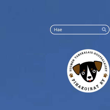
Siirry
sivun
sisältöön
Ha