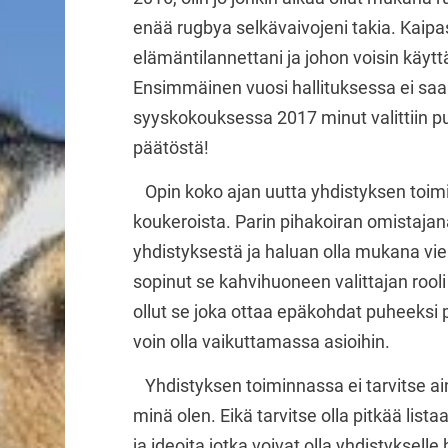
enää rugbya selkävaivojeni takia. Kaipa
elämäntilannettani ja johon voisin käyt
Ensimmäinen vuosi hallituksessa ei sa
syyskokouksessa 2017 minut valittiin pu
päätöstä!
Opin koko ajan uutta yhdistyksen toimin
koukeroista. Parin pihakoiran omistajana 
yhdistyksestä ja haluan olla mukana vie
sopinut se kahvihuoneen valittajan rooli 
ollut se joka ottaa epäkohdat puheeksi p
voin olla vaikuttamassa asioihin.
Yhdistyksen toiminnassa ei tarvitse ain
minä olen. Eikä tarvitse olla pitkää list
ja ideoita jotka voivat olla yhdistyksell