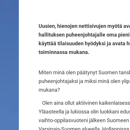
Uusien, hienojen nettisivujen myötä a
hallituksen puheenjohtajalle oma pieni p
käyttää tilaisuuden hyödyksi ja avata 
toiminnassa mukana.
Miten minä olen päätynyt Suomen tanskal
puheenjohtajaksi ja miksi minä olen yl
mukana?
Olen aina ollut aktiivinen kaikenlaises
Yläasteella ja lukiossa olin luokkani ed
vaihto-oppilasvuoteni jälkeen Suomeen
Varsinais-Suomen alueella, Hollannissa 