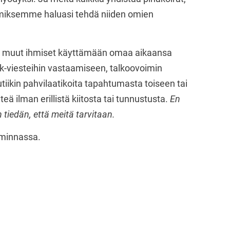
 miksemme haluasi tehdä niiden omien
ja muut ihmiset käyttämään omaa aikaansa
k-viesteihin vastaamiseen, talkoovoimin
iikin pahvilaatikoita tapahtumasta toiseen tai
ä ilman erillistä kiitosta tai tunnustusta.
En
 tiedän, että meitä tarvitaan.
iminnassa.