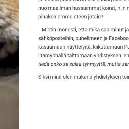
nuo maailman hassuimmat koirat, niin
pihakoiriemme eteen jotain?
Mietin monesti, että mikä saa minut 
sähköposteihin, puhelimeen ja Faceboo
kasaamaan näyttelyitä, kiikuttamaan Put
iltamyöhällä taittamaan yhdistyksen lehte
tiedä onko se sulaa tyhmyyttä, mutta sen
Siksi minä olen mukana yhdistyksen to