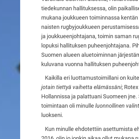
tiedekunnan hallituksessa, olin paikalli
mukana joukkueen toiminnassa kentän ul
naisten rugbyjoukkueen perustamises
ja joukkueenjohtajana, toimin saman r
lopuksi hallituksen puheenjohtajana. Pi
Suomen alueen aluetoiminnan järjestämi
kuluvana vuonna hallituksen puheenjoh
Kaikilla eri luottamustoimillani on kuite
jotain tiettyä vaihetta elämässäni
; Rotex
Hollannissa ja palattuani Suomeen jne.
toimintaan oli minulle
luonnollinen valin
luokseni.
Kun minulle ehdotettiin asettumista ehd
2016, olin jo jonkin aikaa ollut mukana 