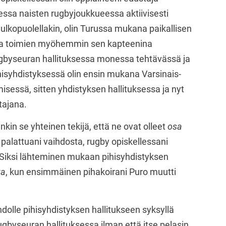
sessa naisten rugbyjoukkueessa aktiivisesti
kopuolellakin, olin Turussa mukana paikallisen
sa toimien myöhemmin sen kapteenina
ugbyseuran hallituksessa monessa tehtävässä ja
hisyhdistyksessä olin ensin mukana Varsinais-
sessä, sitten yhdistyksen hallituksessa ja nyt
tajana.
nkin se yhteinen tekijä, että ne ovat olleet
osa
 palattuani vaihdosta, rugby opiskellessani
 Siksi lähteminen mukaan pihisyhdistyksen
ta
, kun ensimmäinen pihakoirani Puro muutti
olle pihisyhdistyksen hallitukseen syksyllä
rugbyseuran hallituksessa ilman että itse pelasin