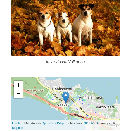
kuva: Jaana Valkonen
+
−
Leaflet
| Map data ©
OpenStreetMap
contributors,
CC-BY-SA
, Imagery ©
Mapbox