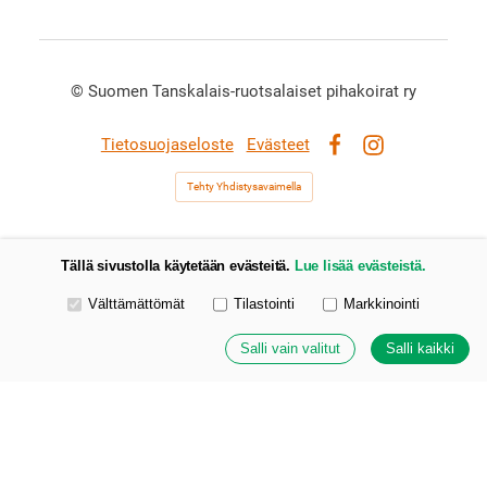
©
Suomen Tanskalais-ruotsalaiset pihakoirat ry
Tietosuojaseloste
Evästeet
Facebook
Instagram
Tehty Yhdistysavaimella
Tällä sivustolla käytetään evästeitä.
Lue lisää evästeistä.
Valitse käytettävät evästeet
Välttämättömät
Tilastointi
Markkinointi
Salli vain valitut
Salli kaikki