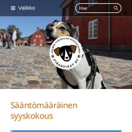
Siirry
Haku
Valikko
Hae
sivun
sisältöön
Suomen Tanskalais-ruot
Sääntömääräinen
syyskokous