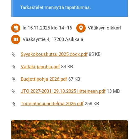
Tarkastelet mennyttä tapahtumaa.
la 15.11.2025
klo 14
–
16
Vääksyn olkkari
Vääksyntie 4, 17200 Asikkala
Syyskokouskutsu 2025.docx.pdf
85 KB
Valtakirjapohja.pdf
84 KB
Budjettipohja 2026.pdf
67 KB
JTO 2027-2031_29.10.2025 liitteineen.pdf
13 MB
Toimintasuunnitelma 2026.pdf
258 KB