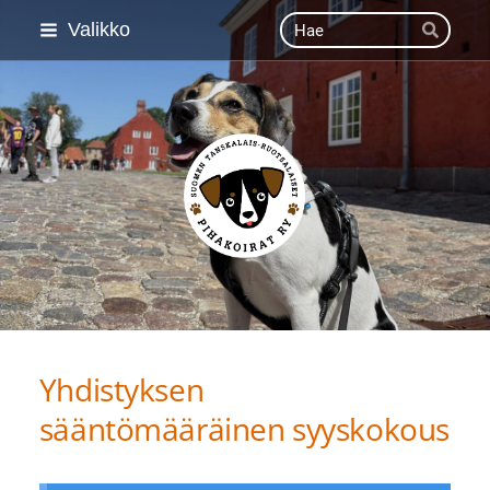
Siirry
Haku
Valikko
Hae
sivun
sisältöön
Suomen Tanskalais-ruot
Yhdistyksen
sääntömääräinen syyskokous