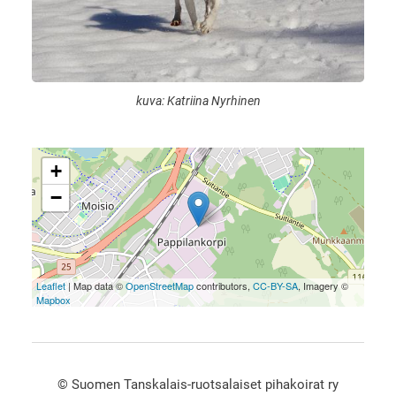
kuva: Katriina Nyrhinen
+
−
Leaflet
| Map data ©
OpenStreetMap
contributors,
CC-BY-SA
, Imagery ©
Mapbox
©
Suomen Tanskalais-ruotsalaiset pihakoirat ry