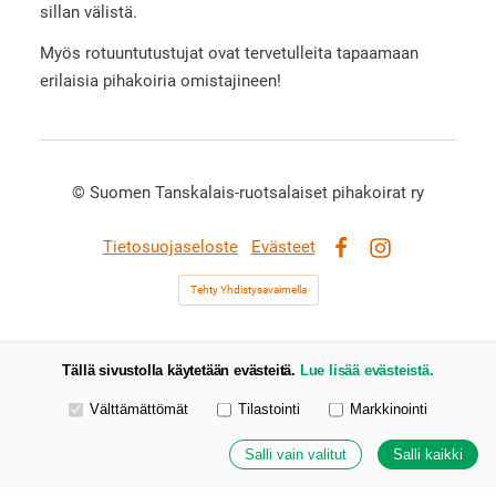
sillan välistä.
Myös rotuuntutustujat ovat tervetulleita tapaamaan
erilaisia pihakoiria omistajineen!
©
Suomen Tanskalais-ruotsalaiset pihakoirat ry
Tietosuojaseloste
Evästeet
Facebook
Instagram
Tehty Yhdistysavaimella
Tällä sivustolla käytetään evästeitä.
Lue lisää evästeistä.
Valitse käytettävät evästeet
Välttämättömät
Tilastointi
Markkinointi
Salli vain valitut
Salli kaikki