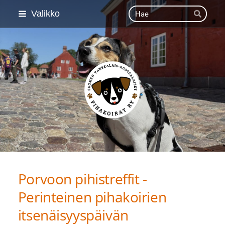
Siirry
Haku
Valikko
Hae
sivun
sisältöön
Suomen Tanskalais-ruot
Porvoon pihistreffit -
Perinteinen pihakoirien
itsenäisyyspäivän