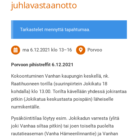
juhlavastaanotto
Tarkastelet mennyttä tapahtumaa.
ma 6.12.2021
klo 13
–
16
Porvoo
Porvoon pihistreffit 6.12.2021
Kokoontuminen Vanhan kaupungin keskellä, nk.
Raatihuoneen torilla (suurinpiirtein Jokikatu 18
kohdalla) klo 13.00. Torilta kävellään yhdessä jokirantaa
pitkin (Jokikatua keskustasta poispäin) läheiselle
nurmikentälle.
Pysäköintitilaa löytyy esim. Jokikadun varresta (ylitä
joki Vanhaa siltaa pitkin) tai joen toiselta puolelta
rautatieaseman (Vanha Hämeenlinnantie) ja Vanhan