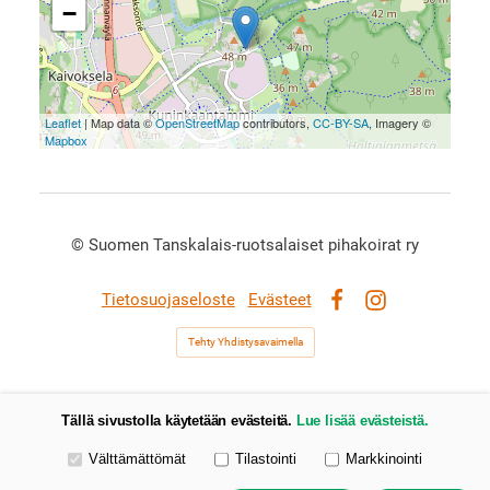
−
Leaflet
| Map data ©
OpenStreetMap
contributors,
CC-BY-SA
, Imagery ©
Mapbox
©
Suomen Tanskalais-ruotsalaiset pihakoirat ry
Tietosuojaseloste
Evästeet
Facebook
Instagram
Tehty Yhdistysavaimella
Tällä sivustolla käytetään evästeitä.
Lue lisää evästeistä.
Valitse käytettävät evästeet
Välttämättömät
Tilastointi
Markkinointi