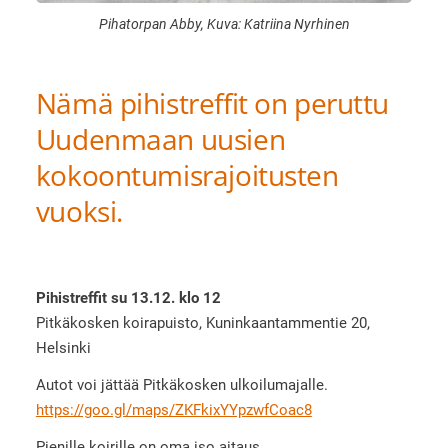
Pihatorpan Abby, Kuva: Katriina Nyrhinen
Nämä pihistreffit on peruttu
Uudenmaan uusien
kokoontumisrajoitusten
vuoksi.
Pihistreffit su 13.12. klo 12
Pitkäkosken koirapuisto, Kuninkaantammentie 20,
Helsinki
Autot voi jättää Pitkäkosken ulkoilumajalle.
https://goo.gl/maps/ZKFkixYYpzwfCoac8
Pienille koirille on oma iso aitaus.