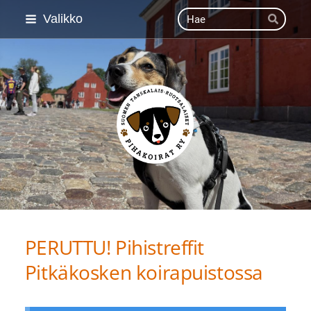
Siirry
Haku
Valikko
Hae
sivun
sisältöön
Suomen Tanskalais-ruot
PERUTTU! Pihistreffit
Pitkäkosken koirapuistossa