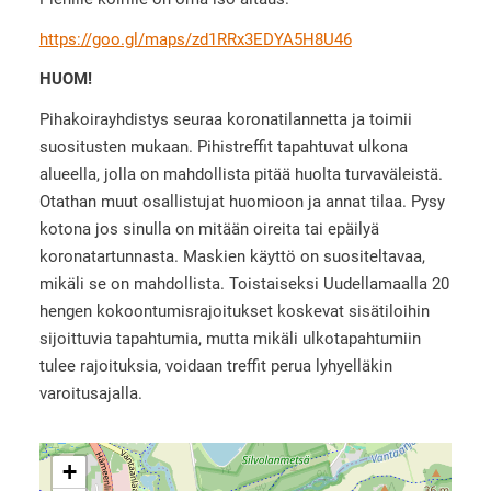
https://goo.gl/maps/zd1RRx3EDYA5H8U46
HUOM!
Pihakoirayhdistys seuraa koronatilannetta ja toimii
suositusten mukaan. Pihistreffit tapahtuvat ulkona
alueella, jolla on mahdollista pitää huolta turvaväleistä.
Otathan muut osallistujat huomioon ja annat tilaa. Pysy
kotona jos sinulla on mitään oireita tai epäilyä
koronatartunnasta. Maskien käyttö on suositeltavaa,
mikäli se on mahdollista. Toistaiseksi Uudellamaalla 20
hengen kokoontumisrajoitukset koskevat sisätiloihin
sijoittuvia tapahtumia, mutta mikäli ulkotapahtumiin
tulee rajoituksia, voidaan treffit perua lyhyelläkin
varoitusajalla.
+