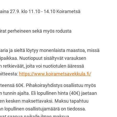
taina 27.9. klo 11.10 - 14.10 Koirametsä
akoirat perheineen sekä myös rodusta
ria ja sieltä löytyy monenlaista maastoa, missä
ulipaikkaa. Nuotiopuut sisältyvät varauksen
retkieväät, joita voi nuotiotulen ääressä
oitteesta:
https://www.koirametsavekkula.fi/
yhteensä 60€. Pihakoirayhdistys osallistuu myös
unnin ajalta. Eli lopullinen hinta (40€) jaetaan
uksien kesken maksettavaksi. Maksu tapahtuu
an lopullinen osallistujamäärä on tiedossa.
oivat saapua paikalle ilman maksua.