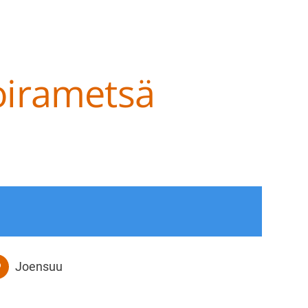
Koirametsä
at ry
Joensuu