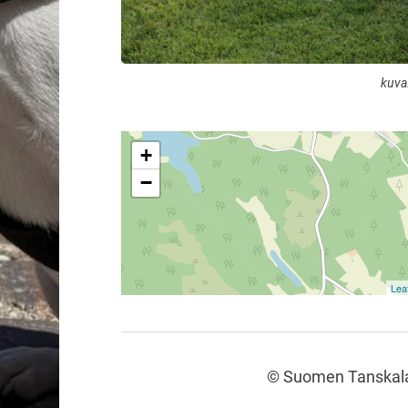
kuva:
+
−
Leaf
©
Suomen Tanskalai