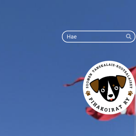
Siirry
sivun
sisältöön
Ha