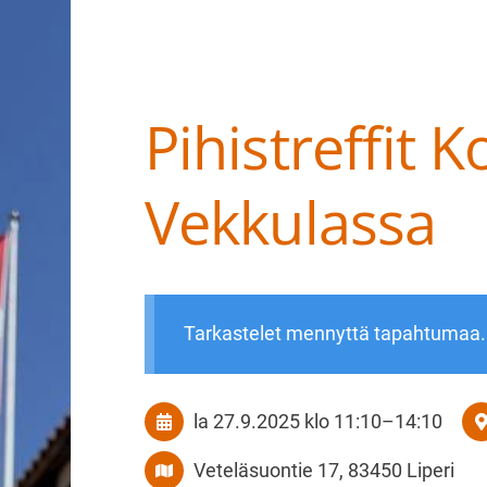
Pihistreffit 
Haku
e
Vekkulassa
Suomen Tanskalais-ruotsalaiset pihakoir
Tarkastelet mennyttä tapahtumaa.
la 27.9.2025
klo 11:10
–
14:10
Veteläsuontie 17, 83450 Liperi