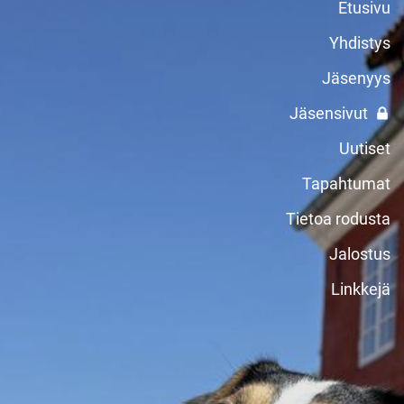
Etusivu
Yhdistys
Jäsenyys
Jäsensivut
Uutiset
Tapahtumat
Tietoa rodusta
Jalostus
Linkkejä