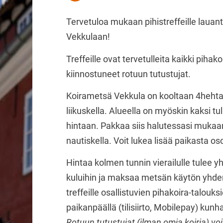
Tervetuloa mukaan pihistreffeille lauan
Vekkulaan!
Treffeille ovat tervetulleita kaikki pih
kiinnostuneet rotuun tutustujat.
Koirametsä Vekkula on kooltaan 4hehtaa
liikuskella. Alueella on myöskin kaksi t
hintaan. Pakkaa siis halutessasi mukaan 
nautiskella. Voit lukea lisää paikasta os
Hintaa kolmen tunnin vierailulle tulee 
kuluihin ja maksaa metsän käytön yhden t
treffeille osallistuvien pihakoira-talo
paikanpäällä (tilisiirto, Mobilepay) kunh
Rotuun tutustujat (ilman omia koiria) v