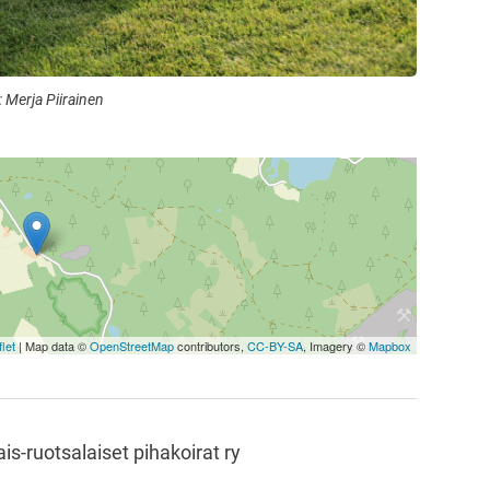
 Merja Piirainen
let
| Map data ©
OpenStreetMap
contributors,
CC-BY-SA
, Imagery ©
Mapbox
s-ruotsalaiset pihakoirat ry