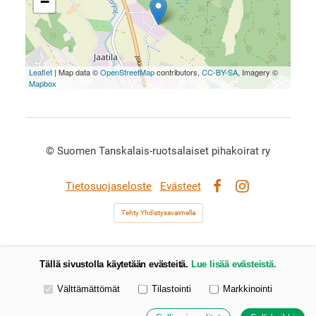
−
Leaflet
| Map data ©
OpenStreetMap
contributors,
CC-BY-SA
, Imagery ©
Mapbox
©
Suomen Tanskalais-ruotsalaiset pihakoirat ry
Tietosuojaseloste
Evästeet
Facebook
Instagram
Tehty Yhdistysavaimella
Tällä sivustolla käytetään evästeitä.
Lue lisää evästeistä.
Valitse käytettävät evästeet
Välttämättömät
Tilastointi
Markkinointi