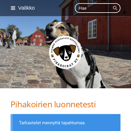
Siirry
Haku
Valikko
Hae
sivun
sisältöön
Suomen Tanskalais-ruot
Pihakoirien luonnetesti
Tarkastelet mennyttä tapahtumaa.