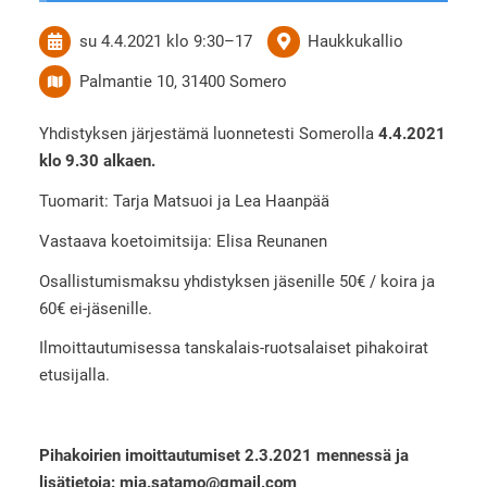
su 4.4.2021
klo 9:30
–
17
Haukkukallio
Palmantie 10, 31400 Somero
Yhdistyksen järjestämä luonnetesti Somerolla
4.4.2021
klo 9.30 alkaen.
Tuomarit: Tarja Matsuoi ja Lea Haanpää
Vastaava koetoimitsija: Elisa Reunanen
Osallistumismaksu yhdistyksen jäsenille 50€ / koira ja
60€ ei-jäsenille.
Ilmoittautumisessa tanskalais-ruotsalaiset pihakoirat
etusijalla.
Pihakoirien imoittautumiset 2.3.2021 mennessä ja
lisätietoja: mia.satamo@gmail.com