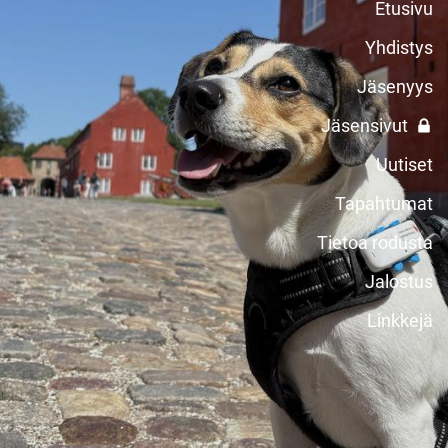
Etusivu
Yhdistys
Jäsenyys
Jäsensivut
Uutiset
Tapahtumat
Tietoa rodusta
Jalostus
Linkkejä