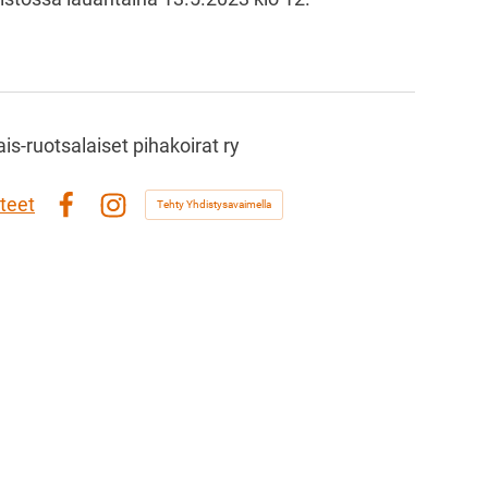
s-ruotsalaiset pihakoirat ry
teet
Tehty Yhdistysavaimella
Facebook
Instagram