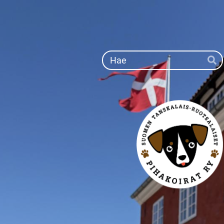
Siirry
sivun
sisältöön
Ha